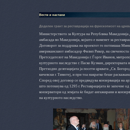
Вести и настани
Доделен грант за реставрација на фрескописот на црк
Министерството за Култура на Република Македонија 
амбасада во Македонија, којшто е наменет за реставра
Договорот за поддршка на проектот го потпишаа Мини
американскиот амбасадор Филип Рикер, на свеченоста 
Претседателот на Македонија г. Ѓорге Иванов, митропо
културното наследство г. Паско Кузман, директорката 
Претходно делегацијата ја посети црквата „Св. Богор
кичевски г. Тимотеј, и при тоа накратко беше раскажана
Според овој договор се предвидува конзервација на ар
што потекнува од 1295 г. Реставрацијата ќе започне од
конзерватори од земјата ќе бидат ангажирани и конзер
на културното наследство.