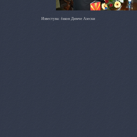
Известува: ѓакон Димче Азески