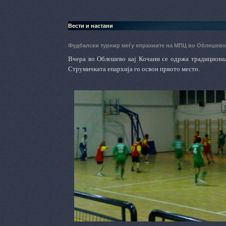
Вести и настани
Фудбалски турнир меѓу епрахиите на МПЦ во Облешев
Вчера во Облешево кај Кочани се одржа традициона
Струмичката епархија го освои првото место.