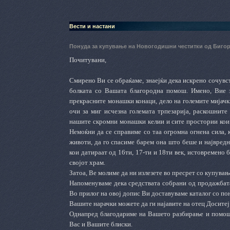
Вести и настани
Понуда за купување на Новогодишни честитки од Биго
Почитувани,
Смирено Ви се обраќаме, знаејќи дека искрено сочувств
болката со Вашата благородна помош. Имено, Вие зн
прекрасните монашки конаци, дело на големите мијачк
очи за миг исчезна големата трпезарија, раскошните
нашите скромни монашки келии и сите простории кои
Немоќни да се справиме со таа огромна огнена сила, к
животи, да го спасиме барем она што беше и највредно
кои датираат од 16ти, 17-ти и 18ти век, истовремено 
својот храм.
Затоа, Ве молиме да ни излезете во пресрет со купув
Напоменуваме дека средствата собрани од продажбата
Во прилог на овој допис Ви доставуваме каталог со п
Вашите нарачки можете да ги најавите на отец Доситеј
Однапред благодариме на Вашето разбирање и помош 
Вас и Вашите блиски.