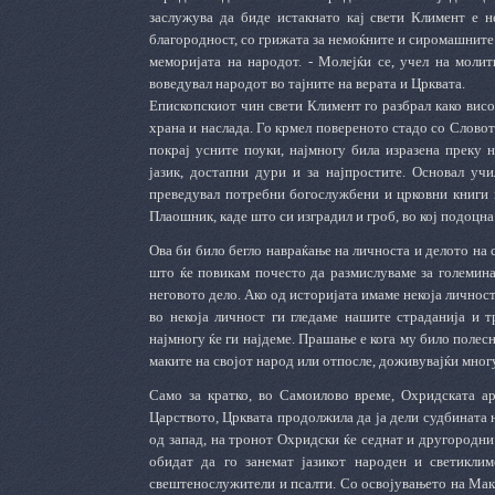
заслужува да биде истакнато кај свети Климент е н
благородност, со грижата за немоќните и сиромашните и
меморијата на народот. - Молејќи се, учел на молит
воведувал народот во тајните на верата и Црквата.
Епископскиот чин свети Климент го разбрал како висок
храна и наслада. Го крмел повереното стадо со Словото
покрај усните поуки, најмногу била изразена преку 
јазик, достапни дури и за најпростите. Основал уч
преведувал потребни богослужбени и црковни книги и
Плаошник, каде што си изградил и гроб, во кој подоцна
Ова би било бегло навраќање на личноста и делото на 
што ќе повикам почесто да размислуваме за големина
неговото дело. Ако од историјата имаме некоја личност
во некоја личност ги гледаме нашите страданија и т
најмногу ќе ги најдеме. Прашање е кога му било полесн
маките на својот народ или отпосле, доживувајќи мног
Само за кратко, во Самоилово време, Охридската ар
Царството, Црквата продолжила да ја дели судбината на
од запад, на тронот Охридски ќе седнат и другородни 
обидат да го занемат јазикот народен и светикли
свештенослужители и псалти. Со освојувањето на Мак