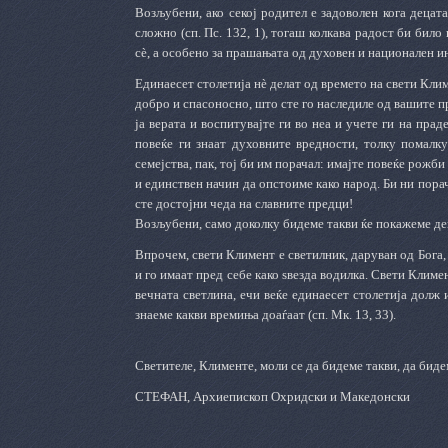
Возљубени, ако секој родител е задоволен кога децат
сложно (сп. Пс. 132, 1), тогаш колкава радост би било
сè, а особено за прашањата од духовен и национален ин
Единаесет столетија нè делат од времето на свети Климе
добро и спасоносно, што сте го наследиле од вашите пр
ја верата и воспитувајте ги во неа и учете ги на пр
повеќе ги знаат духовните вредности, толку помалк
семејства, пак, тој би им порачал: имајте повеќе рожби 
и единствен начин да опстоиме како народ. Би ни порач
сте достојни чеда на славните предци!
Возљубени, само доколку бидеме такви ќе покажеме дек
Впрочем, свети Климент е светилник, даруван од Бога,
и го имаат пред себе како ѕвезда водилка. Свети Климе
вечната светлина, ечи веќе единаесет столетија долж 
знаеме какви времиња доаѓаат (сп. Мк. 13, 33).
Светителе, Клименте, моли се да бидеме такви, да бид
СТЕФАН, Архиепископ Охридски и Македонски