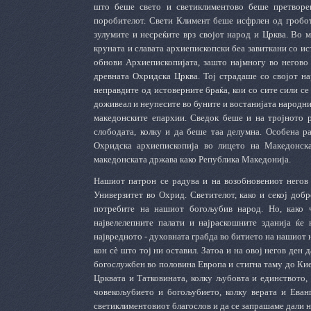
што беше свето и светиклиментово беше претворе
поробителот. Свети Климент беше исфрлен од гробот 
зулумите и несреќите врз својот народ и Црква. Во м
круната и славата архиепископски беа завиткани со ис
обнови Архиепископијата, зашто најмногу во негово
древната Охридска Црква. Тој страдаше со својот н
неправдите од истоверните браќа, кои со сите сили се
доживеал и неупесите во буните и востанијата народни
македонските епархии. Сведок беше и на тројното 
слободата, колку и да беше таа делумна. Особена р
Охридска архиепископија во лицето на Македонска
македонската држава како Република Македонија.
Нашиот патрон се радува и на возобновениот негов 
Универзитет во Охрид. Светителот, како и секој добр
потребите на нашиот богољубив народ. Но, како 
највелелепните палати и најраскошните зданија ќе
највредното - духовната грабда во битието на нашиот 
кон сè што тој ни оставил. Затоа и на овој негов ден 
богослужбен во половина Европа и стигна таму до Кие
Црквата и Татковината, колку љубовта и единството,
човекољубието и богољубието, колку верата и Еван
светиклиментовиот благослов и да се запрашаме дали 