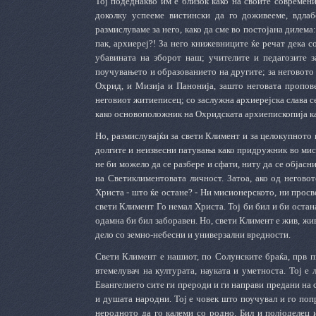
Тој подеднакво им е близок како на своите современи
доколку успееме вистински да го доживееме, вдла
размислуваме за него, како да сме во постојана дилема
пак, архиереј?! За него книжевниците ќе речат дека 
убавината на зборот наш; учителите и педагозите з
поучувањето и образованието на другите; за неговото 
Охрид, и Мизија и Панонија, зашто неговата пропове
неговиот житиеписец; со заслужна архиерејска слава с
како основоположник на Охридската архиепископија к
Но, размислувајќи за свети Климент и за целокупното
долгите и неизвесни патувања како придружник во мисии
не би можело да се разбере и сфати, ниту да се објасн
на Светиклиментовата личност. Затоа, ако од негово
Христа - што ќе остане? - Ни мисионерското, ни просв
свети Климент Го немал Христа. Тој би бил и би остан
одамна би бил заборавен. Но, свети Климент е жив, жи
дело со земно-небесни и универзални вредности.
Свети Климент е нашиот, по Солунските браќа, прв пи
втемелувач на културата, науката и уметноста. Тој 
Евангелието сите ги прероди и ги направи предани на се
и душата народни. Тој е човек што поучувал и го поп
неродното да го калеми со родно. Бил и полјоделец 