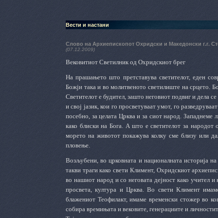
Вести и настани
Слово на Архиепископот Охридски и Македонски г.г. Ст
(07.12.2009)
Вековитиот Светилник од Охридскиот брег
На прашањето што претставува светителот, еден сов
Божји така и во молитвеното светилиште на срцето. Бож
Светителот е будител, зашто неговиот подвиг и дела се
и свој јазик, кои го просветуваат умот, го разведруваа
посебно, за целата Црква и за сиот народ. Западнеме 
како блиски на Бога. А што е светителот за народот о
морето на животот покажува колку сме близу или да
пловење.
Возљубени, во црковната и националната историја на 
такви траги како свети Климент, Охридскиот архиепис
во нашиот народ и со неговата дејност како учител и
просвета, култура и Црква. Во свети Климент имаме
блажениот Теофилакт, имаме временски стожер во ког
собира времињата и вековите, генерациите и личностит