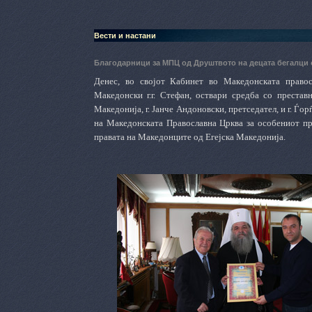
Вести и настани
Благодарници за МПЦ од Друштвото на децата бегалци 
Денес, во својот Кабинет во Македонската правос
Македонски г.г. Стефан, оствари средба со престав
Македонија, г. Јанче Андоновски, претседател, и г. Ѓо
на Македонската Православна Црква за особениот пр
правата на Македонците од Егејска Македонија.