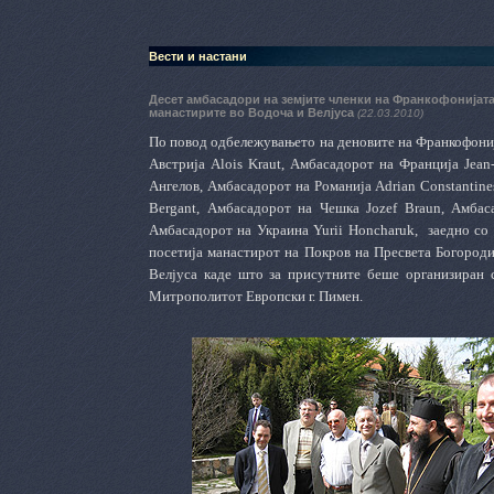
Вести и настани
Десет амбасадори на земјите членки на Франкофонијат
манастирите во Водоча и Велјуса
(22.03.2010)
По повод одбележувањето на деновите на Франкофониј
Австрија
Alois
Kraut
, Амбасадорот на Франција
Jean
Ангелов, Амбасадорот на Романија
Adrian
Constantine
Bergant
,
Амбасадорот на
Чешка
Jozef
Braun
,
Амбас
Амбасадорот на Украина
Yurii
Honcharuk
,
заедно со
посетија манастирот на Покров на Пресвета Богород
Велјуса каде што за присутните беше организиран 
Митрополитот Европски г. Пимен.