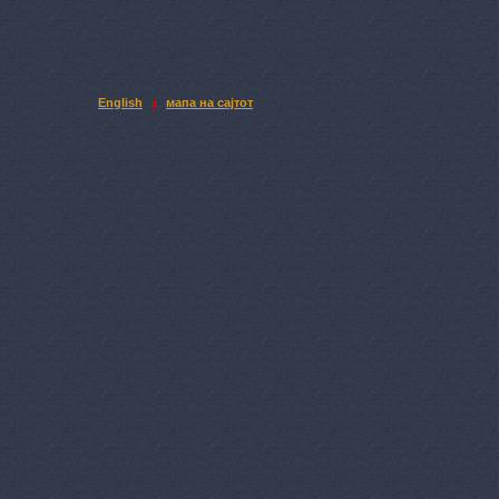
English
мапа на сајтот