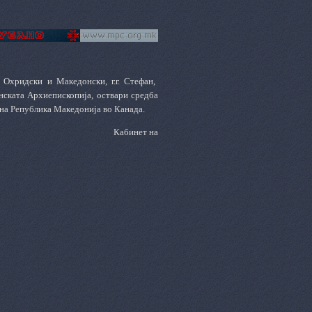
Охридски и Македонски, г.г. Стефан,
онската Архиепископија, оствари средба
р на Република Македонија во Канада.
Кабинет на