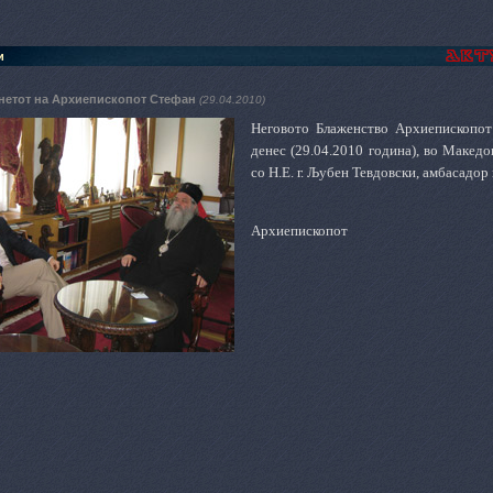
и
нетот на Архиепископот Стефан
(29.04.2010)
Неговото Блаженство Архиепископот 
денес (29.04.2010 година), во Макед
со Н.Е. г. Љубен Тевдовски, амбасадо
Архиепископот