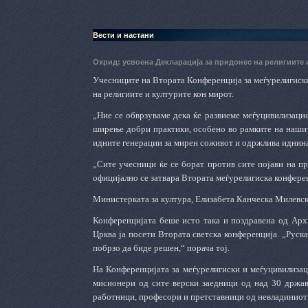
Вести и настани
Охрид: усвоена Декларација за придонес на религиите 
Учесниците на Втората Конференција за меѓурелигиски
на религиите и културите кон мирот.
„Ние се обврзуваме дека ќе развиеме меѓуцивилизацис
ширење добри практики, особено во рамките на нашите
идните генерации за мирен соживот и одржлива иднина
„Сите учесници ќе се борат против сите појави на пр
официјално се затвара Втората меѓурелигиска конфере
Министерката за култура, Елизабета Канческа Милевск
Конференцијата беше исто така и поздравена од Архи
Црква ја посети Втората светска конференција. „Руск
побрзо да биде решен,“ порача тој.
На Конференцијата за меѓурелигиски и меѓуцивилизац
мисионери од сите верски заедници од над 30 држави
работници, професори и претставници од невладиниот