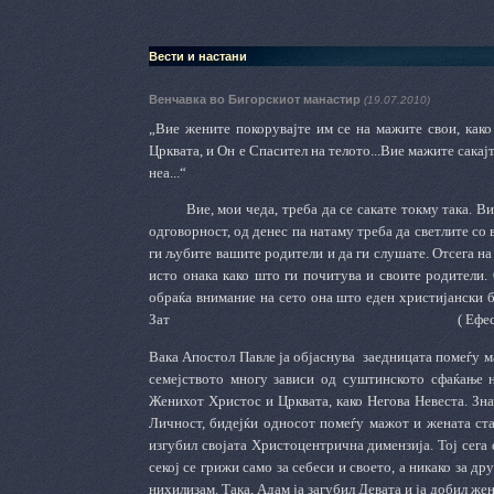
Вести и настани
Венчавка во Бигорскиот манастир
(19.07.2010)
„
В
ие жените покорувајте им се на мажите свои, како
Црквата, и Он е Спасител на телото...Вие мажите сакај
неа...“
Вие, мои чеда, треба да се сакате токму така. В
одговорност, од денес па натаму треба да светлите с
ги љубите вашите родители и да ги слушате. Отсега на 
исто онака како што ги почитува и своите родители. 
обраќа внимание на сето она што еден христијански б
Зат ( Ефес. 5, 22
Вака Апостол Павле ја објаснува
заедницата помеѓу м
семејството многу зависи од суштинското сфаќање н
Женихот Христос и Црквата, како Негова Невеста. Зна
Личност, бидејќи односот помеѓу мажот и жената ста
изгубил својата Христоцентрична димензија. Тој сега е
секој се грижи само за себеси и своето, а никако за д
нихилизам. Така, Адам ја загубил Девата и ја добил жен