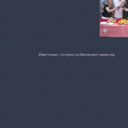
Известуваат: сестрите од Бигорскиот манастир