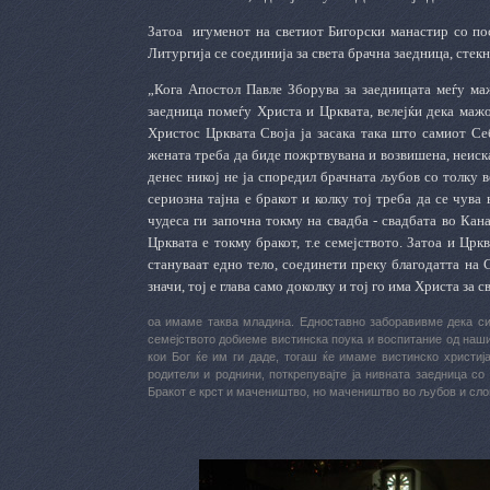
Затоа
игуменот на светиот Бигорски манастир со по
Литургија се соединија за света брачна заедница, стек
„Кога Апостол Павле Зборува за заедницата меѓу маж
заедница помеѓу Христа и Црквата, велејќи дека мажо
Христос Црквата Своја ја засака така што самиот Себ
жената треба да биде пожртвувана и возвишена, неиска
денес никој не ја споредил брачната љубов со толку 
сериозна тајна е бракот и колку тој треба да се чува
чудеса ги започна токму на свадба - свадбата во Кан
Црквата е токму бракот, т.е семејството. Затоа и Црк
стануваат едно тело, соединети преку благодатта на 
значи, тој е глава само доколку и тој го има Христа за св
оа имаме таква младина. Едноставно заборавивме дека сит
семејството добиеме вистинска поука и воспитание од наши
кои Бог ќе им ги даде, тогаш ќе имаме вистинско христија
родители и роднини, поткрепувајте ја нивната заедница со
Бракот е крст и мачеништво, но мачеништво во љубов и слог