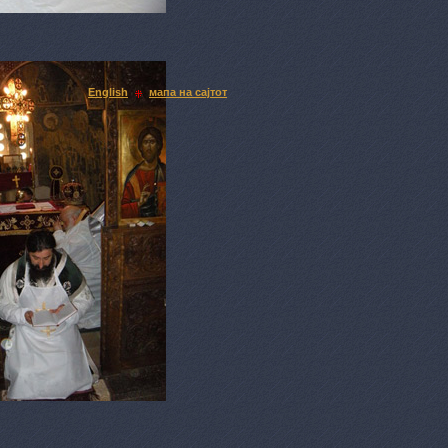
English
мапа на сајтот