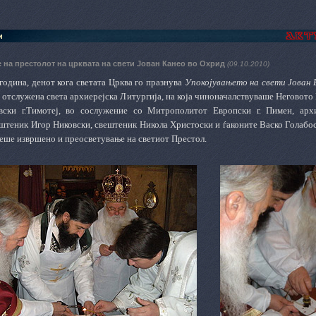
и
 на престолот на црквата на свети Јован Канео во Охрид
(09.10.2010)
година, денот кога светата Црква го празнува
Упокојувањето на
свети Јован 
 отслужена света архиерејска Литургија, на која чиноначалствуваше Негово
евски г.Тимотеј, во сослужение со Митрополитот Европски г. Пимен, арх
ештеник Игор Никовски, свештеник Никола Христоски и ѓаконите Васко Голабо
беше извршено и преосветување на светиот Престол.