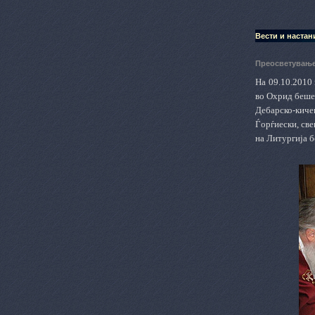
Вести и настан
Преосветување
На 09.10.2010 
во Охрид беше
Дебарско-кич
Ѓорѓиески, св
на Литургија 