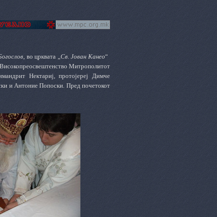
Богослов
, во црквата „
Св. Јован Канео
“
то Високопреосвештенство Митрополитот
имандрит Нектариј, протојереј Димче
ски и Антоние Попоски. Пред почетокот