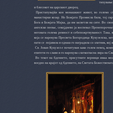
тихување.
и блесокот на царскиот дворец.
Пристапувајќи кон монашкиот живот, во големо см
манастирки козар. Но Божјата Промисла била, тој скр
Бога и Божјата Мајка, да им засветли на сите. Во св
ангелско пеење, секојднево ја воспевал Пренепорочна
неговата голема ревност и себепожртвуваност. Така, 
која се нарекува Пресвета Богородица Кукузелска, за
пати се појавила и еднаш го наградила со златник, кој 
Св. Јован Кукузел е почитуван како голем певец, ком
епитети го слави и го нарекува слаткогласна лира на С
Во текот на бдението, присутните верници имаа мож
воедно на крајот од бдението, на Светата Божественат