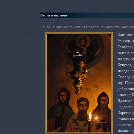
Вести и настани
Сеноќно бдение во чест на Покров на Пресвета Богород
Како што 
Рајчица, 
Григориј
година с
заедно с
Кукузел,
македонс
Според жи
кој Прав
дебарскио
имал од Б
Вдахнат 
надарени
Цариград
станал н
почести и
моливен