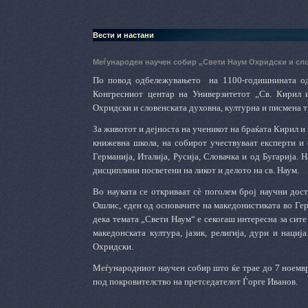
Вести и настани
Меѓународен научен собир „Свети Наум Охридски и сло
По повод одбележувањето
на 1100-годишнината о
Конгресниот центар на Универзитетот „Св. Кирил
Охридски и словенската духовна, културна и писмена т
За животот и дејноста на ученикот на браќата Кирил и
книжевна школа, на собирот учествуваат експерти и 
Германија, Италија, Русија, Словачка и од Бугарија.
Н
дисциплини посветени на ликот и делото на св. Наум.
Во науката се откриваат сè поголем број научни дос
Ошлис, еден од основачите на македонистиката во Гер
дека темата „Свети Наум“ е секогаш интересна за сит
македонската култура, јазик, религија, дури и наци
Охридски.
Меѓународниот научен собир што ќе трае до 7 ноемвр
под покровителство на претседателот Ѓорге Иванов.