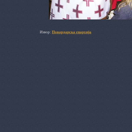
Извор:
Повардарска епархија