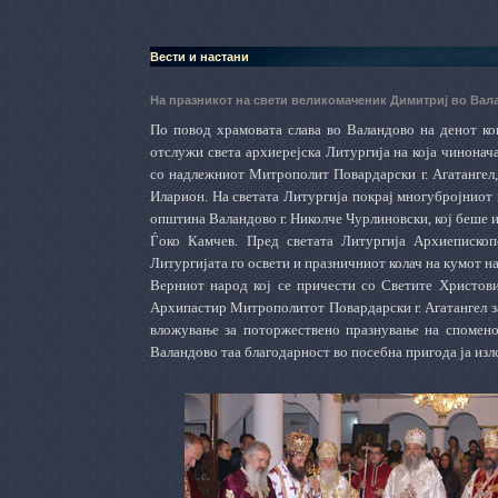
Вести и настани
На празникот на свети великомаченик Димитриј во Ва
По повод храмовата слава во Валандово на денот ко
отслужи света архиерејска Литургија на која чинона
со надлежниот Митрополит Повардарски г. Агатангел,
Иларион. На светата Литургија покрај многубројниот 
општина Валандово г. Николче Чурлиновски, кој беше и
Ѓоко Камчев. Пред светата Литургија Архиепископ
Литургијата го освети и празничниот колач на кумот на
Верниот народ кој се причести со Светите Христови
Архипастир Митрополитот Повардарски г. Агатангел за
вложување за поторжествено празнување на спомено
Валандово таа благодарност во посебна пригода ја из