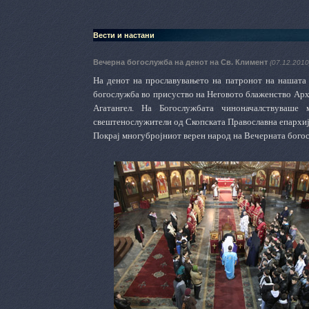
Вести и настани
Вечерна богослужба на денот на Св. Климент
(07.12.2010
На денот на прославувањето на патронот на нашата
богослужба во присуство на Неговото блаженство Архи
Агатангел. На Богослужбата чиноначалствуваше
свештенослужители од Скопската Православна епархиј
Покрај многубројниот верен народ на Вечерната бого