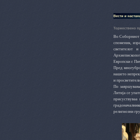
Вести и настан
Торжествено п
Во Соборниот 
споменик, изр
светителот и
Архиепископот
Европски г. Пи
Пред многубро
нашето непрек
и просветители
По завршување
Литија се упат
присуствуваа 
градоначалник
религиозни гру