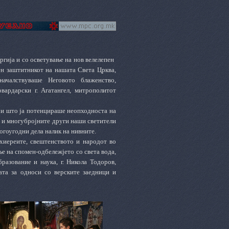
гија и со осветување на нов велелепен
ен заштитникот на нашата Света Црква,
ачалствуваше Неговото блаженство,
вардарски г. Агатангел, митрополитот
при што ја потенцираше неопходноста на
о и многубројните други наши светители
богоугодни дела налик на нивните.
хиереите, свештенството и народот во
е на спомен-одбележјето со света вода,
разование и наука, г. Никола Тодоров,
ата за односи со верските заедници и