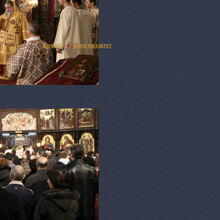
English
мапа на сајтот