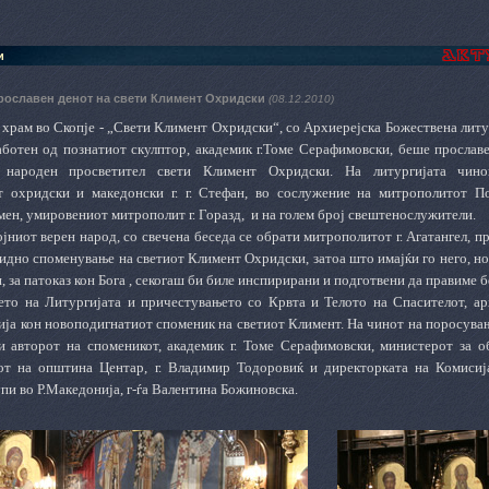
и
рославен денот на свети Климент Охридски
(08.12.2010)
храм во Скопје - „Свети Климент Охридски“, со Архиерејска Божествена литур
аботен од познатиот скулптор, академик г.Томе Серафимовски, беше прослав
 народен просветител свети Климент Охридски. На литургијата чинон
 охридски и македонски г. г. Стефан, во сослужение на митрополитот По
мен, умировениот митрополит г. Горазд,
и на голем број свештенослужители.
јниот верен народ, со свечена беседа се обрати митрополитот г. Агатангел, 
идно споменување на светиот Климент Охридски, затоа што имајќи го него, н
, за патоказ кон Бога , секогаш би биле инспирирани и подготвени да правиме 
то на Литургијата и причестувањето со Крвта и Телото на Спасителот, ар
ија кон новоподигнатиот споменик на светиот Климент. На чинот на поросувањ
и авторот на споменикот, академик г. Томе Серафимовски, министерот за об
от на општина Центар, г. Владимир Тодоровиќ и директорката на Комисиј
пи во Р.Македонија, г-ѓа Валентина Божиновска.