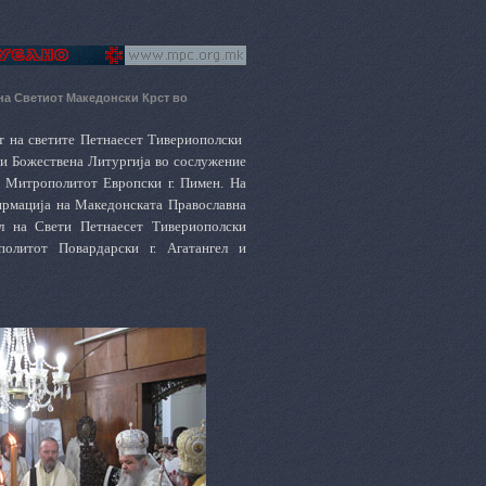
на Светиот Македонски Крст во
т на светите Петнаесет Тивериополски
и Божествена Литургија во сослужение
 Митрополитот Европски г. Пимен. На
ирмација на Македонската Православна
л на Свети Петнаесет Тивериополски
олитот Повардарски г. Агатангел и