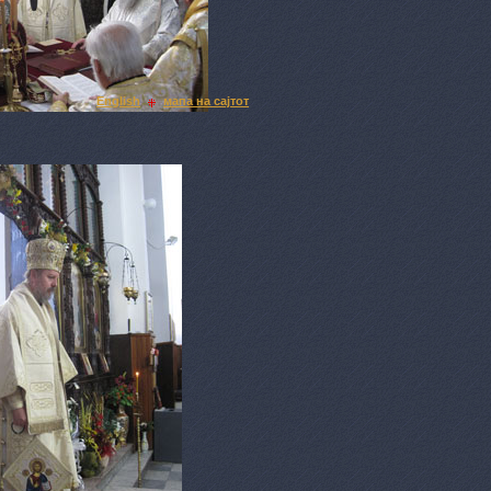
English
мапа на сајтот