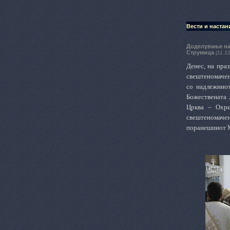
Вести и настан
Доделување на
Струмица
(11.1
Денес, на пра
свештеномачен
со надлежниот
Божествената 
Црква – Охри
свештеномаче
поранешниот М