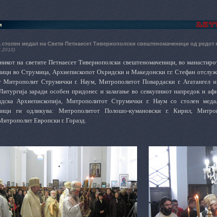
и
 столен медал на Свети Петнаесет Тивериополски свештеномаченици од редот 
2.2010)
зникот на светите Петнаесет Тивериополски свештеномаченици, во манастиро
ици во Струмица, Архиепископот Охридски и Македонски г.г. Стефан отслуж
 Митрополит Струмички г. Наум, Митрополитот Повардаски г. Агатангел и
Литургија заради особен придонес и залагање во севкупниот напредок и аф
дска Архиепископија, Митрополитот Струмички г. Наум со столен меда
ници ги одликува: Митрополитот Полошо-кумановски г. Кирил, Митроп
итрополит Европски г. Горазд.