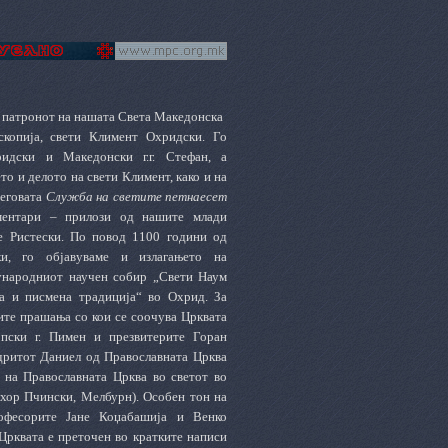
а патронот на нашата Света Македонска
скопија, свети
Климент Охридски. Го
идски и Македонски г.г. Стефан, а
о и делото на свети Климент, како и на
неговата
Служба на светите петнаесет
ментари – прилози од нашите млади
е Ристески. По повод 1100 години од
и, го објавуваме и излагањето на
ународниот научен собир „Свети Наум
на и писмена традиција“ во Охрид. За
ните прашања со кои се соочува Црквата
опски г. Пимен и презвитерите Горан
ндритот Даниел од Православната Црква
а на Православната Црква во светот во
охор Пчински, Мелбурн). Особен тон на
офесорите Јане Коџабашија и Венко
Црквата е преточен во кратките написи