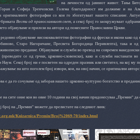
на личности од јавниот живот: Тања Бит
 Горан и Софија Тренчовски. Голема благодарност им должиме и на А
за оригиналните фотографии со кои го збогатуваат нашето списание. Акту
убриката
Вести од православниот свет
, а секој број го заокружуваат одбра
ието објавуваме и прилози на автори од помесните Православни Цркви.
 редовно објавуваме висококвалитетни фотографии од фрески и икони како од
биново, Старо Нагоричане, Пресвета Богородица Перивлепта), така и од 
живописно предание. Објавуваме и служби во превод на современ македонски ј
 (преводите се од грчки, црковно-словенски), како и служби настанати в
и Наум
. Секој број ни е посветен на одреден празник или светител, на кој му
ажување на што поголем број извори, кои, на овој начин, се оригинални авторс
ова е да го сочуваме од заборав нашето црковно-културно богатство и предани
 на сите оние кои во овие 10 години на свој начин придонесуваа „Премин“ да 
ј број на „Премин“ можете да прелистате на следниот линк:
c.org.mk/Knizarnica/Premin/Broj%2069-70/index.html