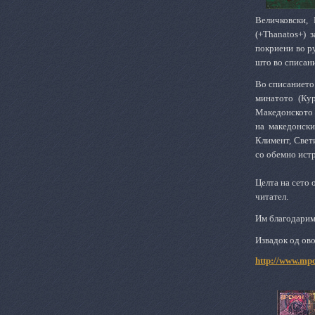
Величковски,
(+
Thanatos
+) 
покриени во р
што во списан
Во списанието
минатото (Кур
Македонското 
на македонски
Климент,
Свет
со обемно истр
Целта на сето 
читател.
Им благодариме
Извадок од ово
http://www.mp