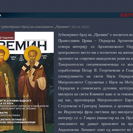
и
т јубилејниот број на списанието „Премин“
(06.01.2011)
Јубилејниот број на „Премин“ е посветен н
Православна Црква – Охридска Архиепи
отвора интервју со Архиепископот Охр
централното место им е посветено на житиет
препевот на современ македонски јазик на 
Тивериополски свештеномаченици
со ко
соработници Петар В. Георгиевски и Гоц
упокојувањето на свети Наум Охридск
Митрополитот Струмички г. Наум на Меѓ
Охридски и словенската духовна, култур
мисијата на свети Климент како и за теков
кај нас, проговорија Митрополитот Евр
Стојчевски и Григориј Јакимов; а архима
во Индонезија фрла светлина врз мисијат
интервју со о. Гаврил (манастир на св. Пр
списанието му даваат прилозите на пр
Андоновски. Личниот опит од животот во 