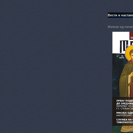
Вести и настан
Излезе од печа