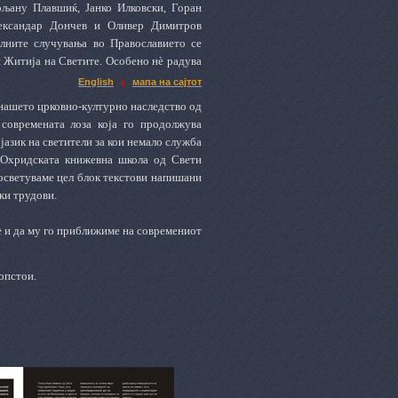
ољану Плавшиќ, Јанко Илковски, Горан
лександар Дончев и Оливер Димитров
елните случувања во Православието се
ни Житија на Светите. Особено нè радува
English
мапа на сајтот
 нашето црковно-културно наследство од
современата лоза која го продолжува
азик на светители за кои немало служба
о Охридската книжевна школа од Свети
 посветуваме цел блок текстови напишани
ки трудови.
е и да му го приближиме на современиот
опстои.