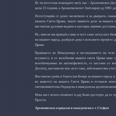
Ќе ги потсетам помладите меѓу нас - Архиепископ Дос
цели 23 години, а Архиепископот Ангелариј од 1981 до
Потсетувајќи се денес молитвено и за двајцата, сака
нашата Света Црква, зашто нивното дело за нашата 
вистински духовни водачи и пастири, имавме достојн
Но, ним не им припаѓа слава и чест само затоа што би
на нашиот народ, разбрале дека е исполнето времето 
Црква.
Враќањето во Македонија и застанувањето на чело н
всушност, и се возобнови нашата света Црква како с
возобновување на автокефалноста, се настани со ко
Доситеј, настани во кои, исто така, забележително уч
Вистинска среќа и благослов Божји за нашиот народ и 
во животот на нашата Света Црква и останале непом
светиклиментова Охридска и македонска архиепископи
Нека им е вечен споменот и дај Боже достојно да го 
Прости.
Архиепископ охридски и македонски г. г. Стефан