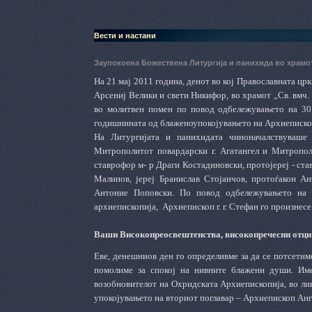
Вести и настани
Заупокоена Божествена Литургија и панихида во храмот
На 21 мај 2011 година, денот во кој Православната црк
Арсениј Велики и свети Никифор, во храмот „Св. вмч.
во молитвен помен по повод одбележувањето на 30
годишнината од блаженоупокојувањето на Архиеписко
На Литургијата и панихидата чиноначалствуваше 
Митрополитот повардарски г. Агатангел и Митрополи
ставрофор м- р Драги Костадиновски, протојереј - ст
Малинов, јереј Бранислав Стојанчов, протоѓакон Ан
Антоние Поповски. По повод одбележувањето на 
архиепископија,
Архиепископ г. г. Стефан го произнесе
Ваши Високопреосвештенства, високопречесни отци 
Еве, денешниов ден го определивме за да се потсетим
помолиме за спокој на нивните блажени души. Им
возобновителот на Охридската Архиепископија, во ли
упокојувањето на вториот поглавар – Архиепископ Анг