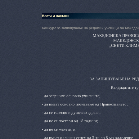
Вести и настани
Конкурс за запишување на редовни ученици во Македон
МАКЕДОНСКА ПРАВОСЛ
МАКЕДОНСК
„СВЕТИ КЛИМЕ
ЗА ЗАПИШУВАЊЕ НА РЕД
Кандидатите тре
- да завршиле основно училиште;
- да имаат основно познавање од Православието;
- да се телесно и душевно здрави;
- да не се постари од 18 години;
- да не се женети, и
- да имаат одличен успех од 5-то до 8-мо одделение.