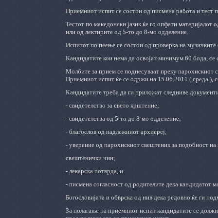
Приемниот испит се состои од писмена работа и тест п
Тестот по македонски јазик ќе го опфати материјалот о
или од лектирите од 5-то до 8-мо одделение.
Испитот по пеење се состои од проверка на музичките 
Кандидатите кои нема да освојат минимум 60 бода, се 
Молбите за прием се поднесуваат преку парохискиот с
Приемниот испит ќе се одржи на 15.06.2011 ( среда ), с
Кандидатите треба да ги приложат следниве документ
- свидетелство за свето крштение;
- свидетелства од 5-то до 8-мо одделение;
- благослов од надлежниот архиереј;
- уверение од парохискиот свештеник за подобност на 
свештенички чин;
- лекарска потврда, и
- писмена согласност од родителите дека кандидатот м
Богословијата и обврска од нив дека редовно ќе ги по
За полагање на приемниот испит кандидатите се должни