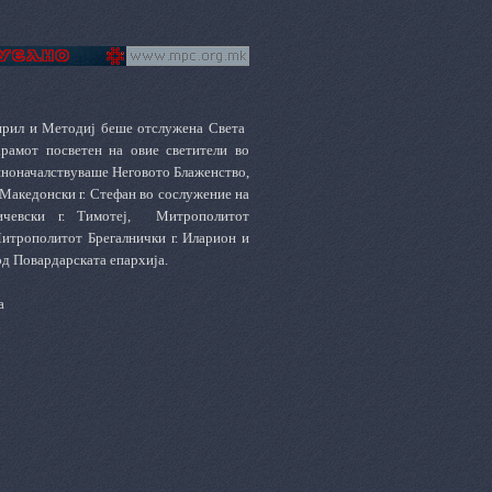
ирил и Методиј беше отслужена Света
рамот посветен на овие светители во
чиноначалствуваше Неговото Блаженство,
Македонски г. Стефан во сослужение на
ичевски г. Тимотеј,
Митрополитот
Митрополитот Брегалнички г. Иларион и
д Повардарската епархија.
а