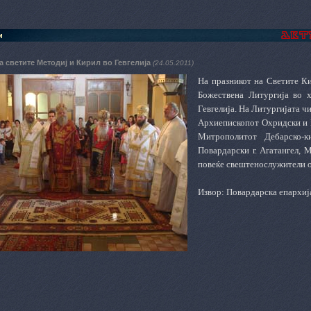
и
а светите Методиј и Кирил во Гевгелија
(24.05.2011)
На празникот на Светите К
Божествена Литургија во х
Гевгелија. На Литургијата 
Архиепископот Охридски и 
Митрополитот Дебарско-к
Повардарски г. Агатангел, 
повеќе свештенослужители о
Извор: Повардарска епархиј