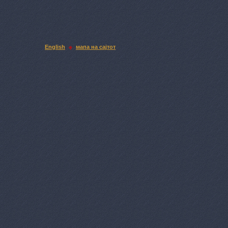
English
мапа на сајтот