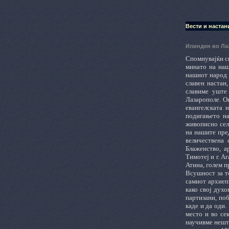
Вести и настан
Илинден во Л
Спомнувајќи си
минато на наш
нашиот народ в
славен настан
славиме уште 
Лазарополе. О
евангелската 
подигањето на
живописно селц
на нашите пре
величествена 
Блаженство, а
Тимотеј и г. 
Атина, голем п
Всушност за то
самиот архиепи
како свој дух
партизани, поб
каде и да оди.
место и во се
научивме нешто