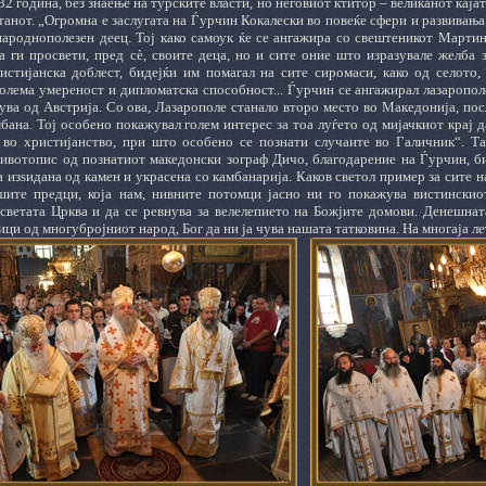
32 година, без знаење на турските власти, но неговиот ктитор – великанот ќаја
танот. „Огромна е заслугата на Ѓурчин Кокалески во повеќе сфери и развивањ
 народнополезен деец. Тој како самоук ќе се ангажира со свештеникот Марти
а ги просвети, пред сѐ, своите деца, но и сите оние што изразувале желба 
истијанска доблест, бидејќи им помагал на сите сиромаси, како од селото,
олема умереност и дипломатска способност... Ѓурчин се ангажирал лазарополс
ува од Австрија. Со ова, Лазарополе станало второ место во Македонија, пос
бана. Тој особено покажувал голем интерес за тоа луѓето од мијачкиот крај д
л во христијанство, при што особено се познати случаите во Галичник“. Та
ивотопис од познатиот македонски зограф Дичо, благодарение на Ѓурчин, б
а изѕидана од камен и украсена со камбанарија. Каков светол пример за сите 
шите предци, која нам, нивните потомци јасно ни го покажува вистинскио
 светата Црква и да се ревнува за велелепието на Божјите домови. Денешна
ци од многубројниот народ, Бог да ни ја чува нашата татковина. На многаја ле