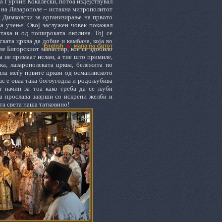
та Ѓурчин Кокалески, потоа издејствувал
а на Лазарополе – истакна митрополитот
н Димковски за организирање на првото
за учење. Овој заслужен човек покажал
 така и од пошироката околина. Тој се
ката црква да добие и камбана, која во
English
мапа на сајтот
ле Бигорскиот манастир, кое се здобило
а не примаат ислам, а тие што примиле,
ка, лазарополската црква, бележита по
ила меѓу првите цркви од османлиското
нас е оваа така богоугодна и родољубива
т начин за тоа како треба да се љуби
та прослава заврши со искрени желби и
та света наша татковино!