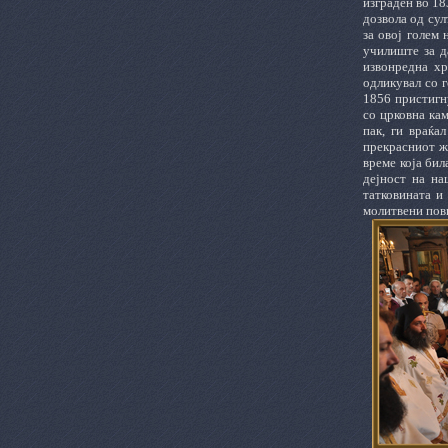
изграден во 18
дозвола од сул
за овој голем
училиште за д
извонредна хр
одликувал со г
1856 пристигн
со црковна кам
пак, ги враќа
прекрасниот ж
време која бил
дејност на на
татковината и
молитвени пови