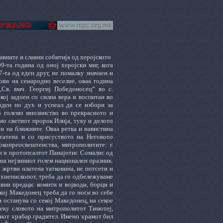
авните и славни собитија од херојското
-та година од оној херојски миг, кога
-та од еден друг, не помалку значаен и
ови на сенародно веселие, оваа година
Св. вмч. Георгиј Победоносец“ во с.
ој задоен со силна вера и воспитан во
боден по дух и успеал да се избори за
о големо мнозинство во прекрасното и
мо светиот пророк Илија, туку и делото
 и на ближните. Оваа ретка и навистина
огатена и со присуството на Неговото
копреосвештенства, митрополитите: г.
жи и протопсалтот Панајотис Сомалис од
 на нејзиниот голем национален празник.
 жртви платена татковина, не потсети и
рхиепископот, треба да го одбележуваме
авни предци: комити и војводи, борци и
кој Македонец треба да го носи во себе
и останува со секој Македонец, на секое
реку словото на митрополитот Тимотеј,
виот храбар градител. Имено храмот бил