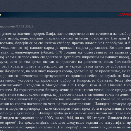
и
азарополе
(03-08-2011)
 денес за големиот пророк Илија, ние истовремено се потсетивме и на незабор
иот народ, нераскинливо поврзани со овој небесен покровител. Еве врви 109
остана, борејќи се за евангелска слобода против иноверниот поробувач, и 67
, моментот во кој нашиот народ ја прогласи својата државност. Во овие миг
еден црковно-народен јубилеј: 170 години од осветувањето на црквата „
вој храм е непорекливо сведоштво за духовната широчина на нашиот народ, к
наука, иако во тоа време окован во прангите на ропството, сепак бил сло
 овој храм, а притоа и раскошно да го украси. Затоа денес се собравме в
е Лазарополе, на големиот народен собир, достојно да го прославивме, не са
дци, кои со натчовечка пожртвуваност се принесоа себеси во служба на Бога
свеченост, устроена од црковниот одбор и Бигорското братство, беше зб
рхиепископот Охридски и Македонски г. г. Стефан, како и на Нивните Висо
Агатангел. На торжественото богослужение во византиски мелос, ни се придру
ријател на македонскиот народ, кој ја посети нашата татковина токму на денот
а колку е значаен Илинден за сите нас кои живееме во оваа убава но со многу
скоп во своето послание во чест на големиот празник. „Илинден, нагласува а
овен и морален препород и како своевиден испит пред Бога и пред нашите сл
орници и духовници... Илинден треба да го славиме како настан што трае и се
 Илинден не завршил ни во 1903, ни во 1944, ни во 1991 година. Илинден бил 
кое време“. На доксологијата, пак, што следуваше веднаш по литургијата, п
 повеќе за историјата на храмот „Св. Георгиј“ и за славните подвизи на него