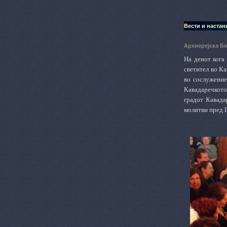
Вести и настан
Архиерејска Б
На денот кога
светител во К
во сослужение
Кавадаречкото
градот Кавада
молитви пред 