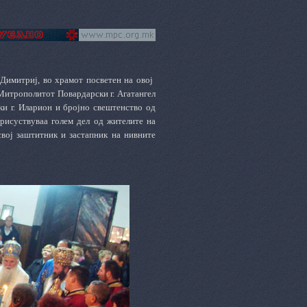
Димитриј, во храмот посветен на овој
Митрополитот Повардарски г. Агатангел
и г. Иларион и бројно свештенство од
рисуствуваа голем дел од жителите на
свој заштитник и застапник на нивните