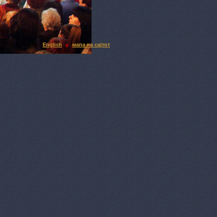
English
мапа на сајтот