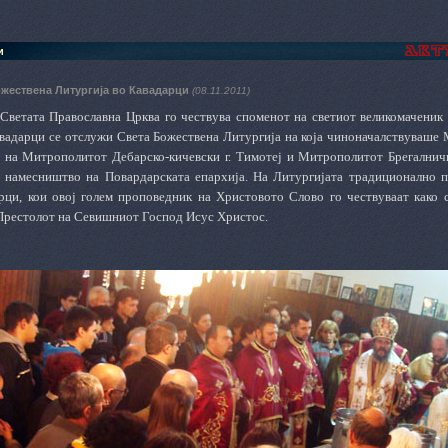
и
ожествена Литургија во Кавадарци
(08.11.2011)
 Светата Православна Црква го чествува споменот на светиот великомаченик 
авадарци се отслужи Света Божествена Литургија на која чиноначалствуваше 
 на Митрополитот Дебарско-кичевски г. Тимотеј и Митрополитот Брегалничк
 намесништво на Повардарската епархија.
На Литургијата традиционално п
рци, кои овој голем проповедник на Христовото Слово го чествуваат како 
Престолот на Севишниот Господ Исус Христос.