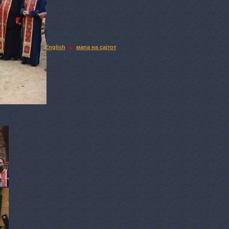
English
мапа на сајтот