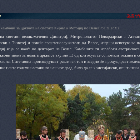
и
камбани за црквата на светите Кирил и Методиј во Велес
(08.11.2011)
 на светиот великомаченик Димитриј, Митрополитот Повардарски г. Агата
вски г. Тимотеј и повеќе свештенослужители од Велес, изврши осветување на
иј која се наоѓа во центарот на Велес.
Камбаните ги изработи австриската
вони ѕвона за новата црква се вкупно 13 од кои осум се со помала тежина и с
ѕвона. Сите ѕвона произведуваат различен тон и заедно ќе продуцираат велеле
ваат сите големи настани во нашиот град, било да се христијански, општински