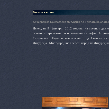
Вести и настани
Архиерејска Божествена Литургија во црквата на света 
Денес, на 9
јануари
2012 година, на третиот ден о
светиот
архиѓакон
и првомаченик Стефан, Архиеп
Струмички г. Наум
и свештенството од
Скопската еп
Литургија.
Многубројниот верен
народ на Литургијат