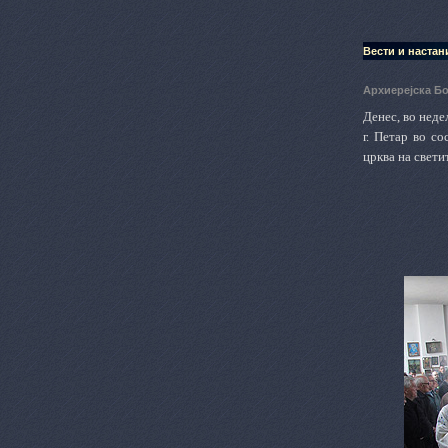
Вести и настан
Архиерејска Б
Денес, во нед
г. Петар во с
црква на свети