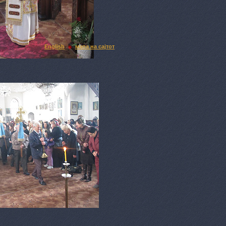
English
мапа на сајтот