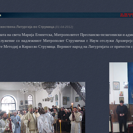
и
ожествена Литургија во Струмица
(01-04-2012)
елата на света Марија Египетска, Митрополитот Преспанско-пелагониски и ад
ослужение со надлежниот Митрополит Струмички г. Наум отслужи Архиерејс
те Методиј и Кирил во Струмица. Верниот народ на Литургијата се причести с