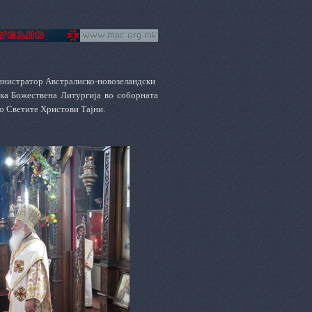
министратор Австралиско-новозеландски
ка Божествена Литургија во соборната
о Светите Христови Тајни.