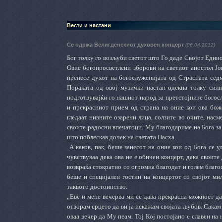
Вести и настани
Се одржа Велигденскиот духовен концерт
(06.04.2012)
Бог толку го возљуби светот што Го даде Својот Единор
Овие богопросветлени зборови на светиот апостол Јов
пренесе духот на богослуженијата од Страсната седм
Пораката од овој музички настан одекна толку силн
подготвувајќи го нашиот народ за претстојните бого
и прекрасниот прием од страна на оние кои ова бож
гледаат нивните озарени лица, солзите во очите, нас
своите радосни впечатоци. Му благодариме на Бога за 
што поблескав дочек на светата Пасха.
А каков, пак, беше занесот на оние кои од Бога се у
чувствуваа дека ова не е обичен концерт, дека своите 
возвраќа стократно со огромна благодат и голем благо
беше и специјален гостин на концертот со својот мил
таквото достоинство:
„Еве и мене вечерва ми се дава прекрасна можност да
отворам срцето да ви ја искажам својата љубов. Сакам
оваа вечер да Му пеам. Тој Кој постојано е славен на 