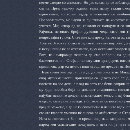
пееме заедно со ангелите. Но јас сакам да се заблагод
случи. Пред неколку години, едни малку тажни окол
едноставен, но толку мудар и исполнет со необич
Православието, ме научи за суштината на животот и 
учител. Мој извор од кој секогаш се напојувам со жи
Рајчица, неговите бројни духовни чеда, сите кои 
непрестајна грижа. Сите ние кои преку неговата жртв
Христа. Затоа сега сакам од името на сите најтопло да
и искушенија не се откажавте, туку останавте упорен д
Бога, кои направија вечерва да сме собрани на едн
блаженство, г. г. Стефан, почитувани архијереи, вис
прими како дар од целиот наш народ, во пресрет на Н
Најискрена благодарност и до директорката на Македо
овој музички настан пристапија со целото свое срце,
посвети на ова дело, а плод на сето тоа беше совршен
му даде посебна боја на моќниот симфониски состав 
најубав начин го долови византискиот мелос и кој бе
чудесно созвучие и младите богослови со посебно умил
крај не можеме, а да не ги споменеме и нашите вдахн
своите гласови умешно нѐ внесоа во амбиентот на Стр
Нека милостивиот Бог го прими овој наш заеднички м
народ кон спасително покајание, и нека ни ја чува