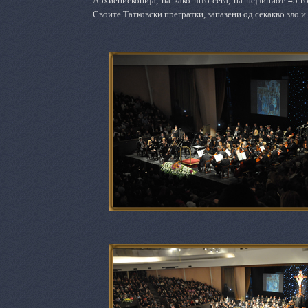
Архиепископија, па како што сега, на нејзиниот 45-г
Своите Татковски прегратки, запазени од секакво зло и