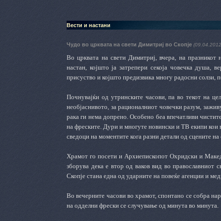
Вести и настани
Чудо во црквата на свети Димитриј во Скопје
(09.04.2012
Во црквата
на свети
Димитриј, вчера, на празникот 
настан, којшто ја затрепери секоја човечка душа, в
присуство и којшто предизвика многу радосни солзи, п
Почнувајќи од утринските часови, па во текот на це
необјаснивото, за рационалниот човечки разум, зажив
рака ги нема допрено. Особено беа впечатливи чистите
на фреските.
Дури и многуте новински и ТВ екипи кои 
сведоци на моментите кога разни детали од сцените на
Храмот го посети и
А
рхиепископот Охридски и Македон
зборува дека е втор од ваков вид во православниот св
Скопје стана една од ударните на повеќе агенции и ме
Во вечерните часови во храмот, спонтано се собра нар
на одделни фрески се случување од минута во минута.