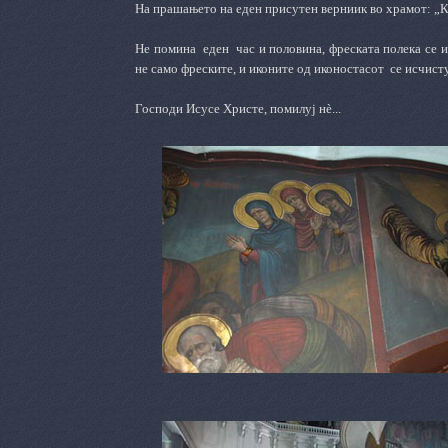
На прашањето на еден присутен
верниик во храмот:
„К
Не помина
еден
час и половина, фреската полека се и
не само фреските, и иконите од иконостасот
се исчисту
Господ
и
Исусе Христе, помилуј нè...