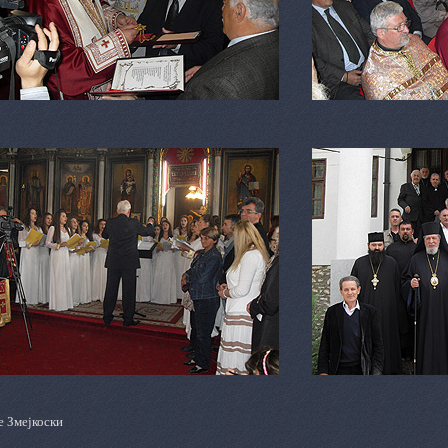
е Змејкоски