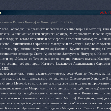
и
а светите Кирил и Методиј во Тетово
(26.05.2012 09:30)
2 лето Господово, на празникот посветен на светите Кирил и Методиј, како 
 покана на нашиот надлежен епархиски архиереј Митрополитот Полошко-Кума
 и Методиј во Тетово пристигна и беше срдечно пречекан поглаварот на наша
енство Архиепископот Охридски и Македонски г.г. Стефан, каде во сослужени
 и голем број свештенослужители од Полошко- Кумановската епархија (Тето
амесништво) отслужија Света Архиерејска Златоустова Литургија. На свече
ински хор „Менада“ од Тетово, раководени од диригенската палка на Маестро 
 од верници соборен храм, Неговото Блаженство Архиепископот Охридски и
на МПЦ:
преосвештенство, отци, свештенослужители, возљубени во Господа, најна
јна радост заради празнувањето во спомен на Спасоносното Христово Воз
 Кирил и Методиј, во исто време сакам од свое име и од име на присутните г
копреосвештенство Митрополитот г. Кирил како и на одборот за одбележува
и молитвено да ги одбележиме спасоносниот настан – Вознесението Хрис
сесловенски просветители светите Кирил и Методиј. Возљубени, секој ден е
денови кои нѐ враќаат далеку во времињата, ни ја објаснуваат сегашноста и 
ото Блаженство Архиепископот Охридски и Македонски г.г. Стефан. Објаснува