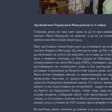
Архиепископ Охридски и Македонски г.г. Стефан
Собрани денес во овој свет храм за да го прослави
светиот Наум Охридски, не можеме, а да не си спомне
љубов и кон Бога и кон својот род.
Овој преблажен човек беше еден од учениците на вели
светите Кирил и Методиј. Од нив научи како да Му слу
да им помага на луѓето во неволите, но и како да се в
брат и нивните ученици, од Рим дојдоа во Панонија,
упокојувањето на свети Методиј (
+
885), учениците, п
противниците на словенскиот јазик, и беа протеран
делување и проповед на Божјото име најдоа дома, на 
Наум почна опширна мисија за евангелизација на нар
преведуваа текстови, се градеа манастири и цркви,
односно Охридската книжевна школа. Со своето знаење
дејност и на подготовката на потребните
кадри за с
од брегот на Охридското Езеро, токму овде, каде шт
големи подвизи, собирајќи околу себе многубројно 
секако, со постојано служење на Бога и молење за нов
нашиот род се упокои во 910 година, преселувајќи се 
Возљубени, многу можеме да земеме и да последуваме 