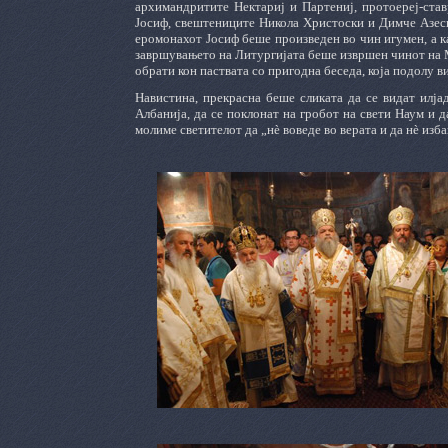
архимандритите Нектариј и Партениј, протоереј-ста
Јосиф, свештениците Никола Христоски и Димче Азеск
еромонахот Јосиф беше произведен во чин игумен, а к
завршувањето на Литургијата беше извршен чинот на 
обрати кон паствата со пригодна беседа, која подолу ви
Навистина, прекрасна беше сликата да се видат илја
Албанија, да се поклонат на гробот на свети Наум и 
молиме светителот да „нè воведе во верата и да нè изб