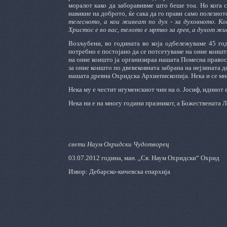
моралот како да заборавивме што беше тоа. Но кога 
навикне на доброто, ќе сака да го прави само полезнот
телесното, а кои живеат по дух - за духовното. 
Христос е во вас, телото е мртво за грев, а духот ж
Возљубени, во годината во која одбележуваме 45 го
потребно е постојано да се потсетуваме на оние коишто
на оние коишто ја организираа нашата Помесна правосла
за оние коишто по двевековната забрана на нејзината д
нашата древна Охридска Архиепископија. Нека и се мно
Нека му е честит игуменскиот чин на о. Јосиф, идниот 
Нека ни е на многу години празникот, а Божествената Л
свети Наум Охридски Чудотворец
03.07.2012 година, ман. „Св. Наум Охридски“ Охрид
Извор: Дебарско-кичевска епархија