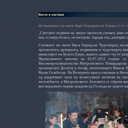
Вести и настани
На празникот на свети Наум Охридски во Охрид
(05.07.2
„Светлите подвизи на твојот пречесен спомен, како го
пак, и секоја болест, ги изгонува. Заради тоа, доаѓајќи
Споменот на свети Наум Охридски Чудотворец насека
просветител, црноризец, подвижник и чудотворец живе
манастирот на Белото Езеро, којшто самиот тој го изг
Празнувањето започна на 02.07.2012 година со
Високопреосвештенство Митрополитот Повардарски г.
еромонасите Доситеј и Јосиф, свештениците Никола Х
Васко Голабоски. На Вечерната присуствуваше и Него
од владичкиот трон му вознесуваше молитви на све
петолебието, а Митрополитот Агатангел се обрати кон
кон моралните норми, всадени од Господа во срцето на