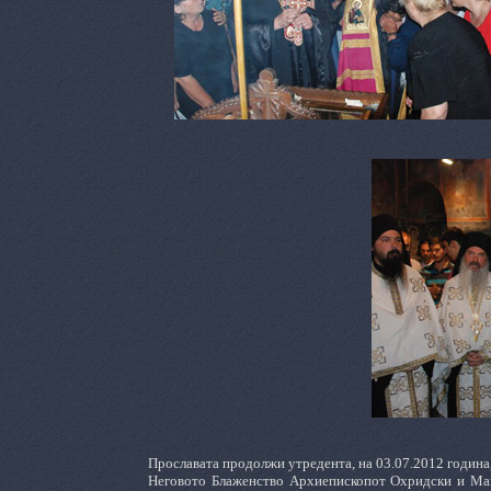
Прославата продолжи утредента, на 03.07.2012 година,
Неговото Блаженство Архиепископот Охридски и Маке