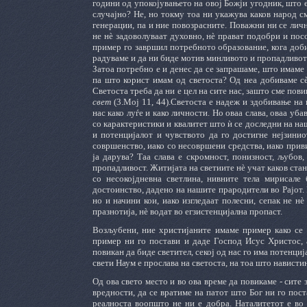
години од упокојувањето на овој Божји угодник, што 
случајно? Не, но токму тоа ни укажува каков народ с
генерации, па и ние повозрасните. Поважни ни се лич
не нè задоволуваат духовно, нè прават подобри и пос
пример го завршил потребното образование, кога добил
радуваме и да ни биде мотив минливото и пропадливото?
Затоа потребно е и денес да се запрашаме, што имаме 
па што корист имам од светоста? Од неа добиваме сè: 
Светоста треба да ни е цел на сите нас, зашто сме пов
свет
(3.Мој 11, 44).Светоста е надеж и здобивање на 
нас како луѓе и како личности. Но оваа слава, оваа уб
со карактеристики и квалитет што ѝ се доследни на наш
и потенцијалот и чувството да го достигне нејзинио
совршенство, иако со несовршени средства, иако приви
ја дарува? Таа слава е скромност, понизност, љубов,
пропадливост. Житијата на светиите нè учат каков стан
со несокојдневна светлина, нивните тела мирисале 
достоинство, дадено на нашите прародители во Рајот. Н
но и начини кои, иако изгледаат полесни, сепак не н
празнотија, нè водат во егзистенцијална пропаст.
Возљубени, ние христијаните имаме пример како се н
пример ни го постави и даде Господ Исус Христос, а
повикан да биде светител, секој од нас го има потенциј
свети Наум е прослава на светоста, на тоа што нависти
Од ова свето место и во ова време да повикаме - сите 
вредности, да се вратиме на патот што Бог ни го пост
реалноста воопшто не ни е добра. Наталитетот е во 