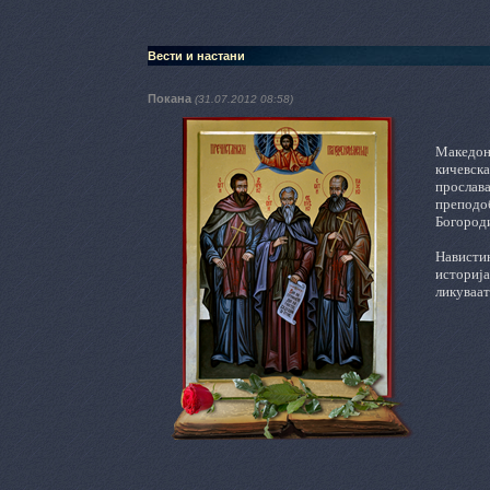
Вести и настани
Покана
(31.07.2012 08:58)
Македонс
кичевска
прослава
преподо
Богороди
Навистин
историја
ликуваат