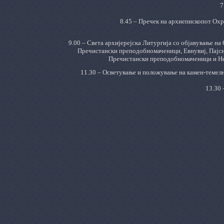
7
8.45 – Пречек на архиепископот Охр
9.00 – Света архијерејска Литургија со објавување н
Пречистански преподобномаченици, Евнувиј, Пајсиј 
Пречистански преподобномаченици и Нег
11.30 – Осветување и положување на камен-темелн
13.30 