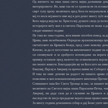
Од житието на оваа наша света мајка дознаваме дек
материјалното. Но, иако таа не се хранела не ги остава
смрт туку преку молитвата пред Бога ги нахранувала и
кој го носи нејзиното име кој и ден денес многу луѓе к
Кога народ верува во Христа кој душата своја ја поло
историјата меѓу кои е и светата Параскева не може а д
следат нивниот подвиг.
Па така во оваа година, кога имаме посебен повод за 
Црква, како возобновена Охридска архиепископија пр
светителите на Црквата Божја, пред само неколку ден
Кичево, за да се потсетиме на маченичкиот подвиг на
си спомнувале и за храброто исповедање на верата 
пример останале пред налетот на османлиската војска
ни своите животи. Благодарејќи му на Бога што на ови
Евнувиј, Пајсиј и Аверкиј ги причесливме во Соборот 
И така во овие денови на радост на нашата црква с
помолиме и кон новоканонизираните маченици Пречиста
Севишниот наш Бог Света Троица за нас, за нашиот в
молитвите на Светата мајка наша Параскева-Петка, чии
Аверкиј, ни даде сила да и служиме на Црквата и 
наследство ќе им ја предадеме верата наша православна
За многу години денешниов собир и дај Боже уште мно