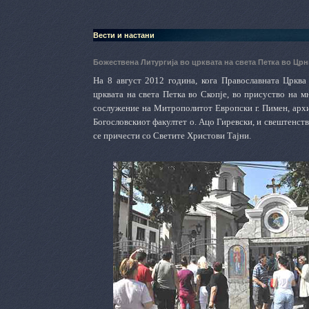
Вести и настани
Божествена Литургија во црквата на света Петка во Црн
На 8 август 2012 година, кога Православната Црква
црквата на света Петка во Скопје,
во присуство на м
сослужение на Митрополитот Европски г. Пимен,
арх
Богословскиот факултет о. Ацо Гиревски, и свештенст
се причести со Светите Христови Тајни.