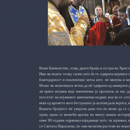
Ваше Блаженство, отци, драги браќа и сестри во Христ
Има ли нешто толку силно што ќе го одврати верниот 
благодарност и поклонение затоа што
нé милува и мо
Може ли жештината летна да нé одврати од намерата 
ли крвта нејзина која маченички ја пролеала за нас 
потсетат на нејзиниот маченички подвиг, кои ќе се сет
века од времето кога бестрашно ја исповедала верата, к
Вашата бројност нé уверува дека тоа не може да се с
храм, храм со можеби кратка но многу важна историја
овие 90 години оцрковил илјадници луѓе, ги згрижил, 
со Светата Параскева, по чии молитви растеме во верат