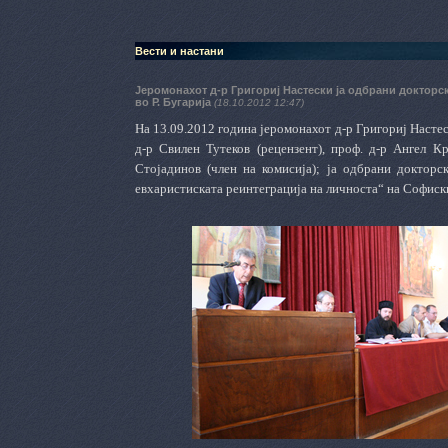
Вести и настани
Јеромонахот д-р Григориј Настески ја одбрани доктор
во Р. Бугарија
(18.10.2012 12:47)
На 13.09.2012 година јеромонахот д-р Григориј Настес
д-р Свилен Тутеков (рецензент), проф. д-р Ангел Кр
Стојадинов (член на комисија); ја одбрани докторс
евхаристиската реинтеграција на личноста“ на Софиски