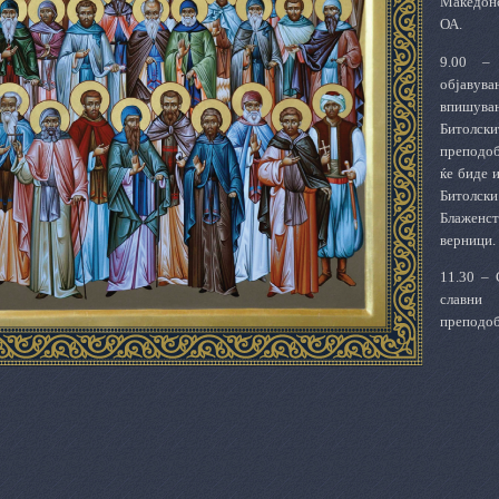
Македонс
ОА.
9.00 –
објавув
впишув
Битолски
п
реподоб
ќе биде 
Битолс
Блаженст
верници.
11.30 –
с
лавн
п
реподо