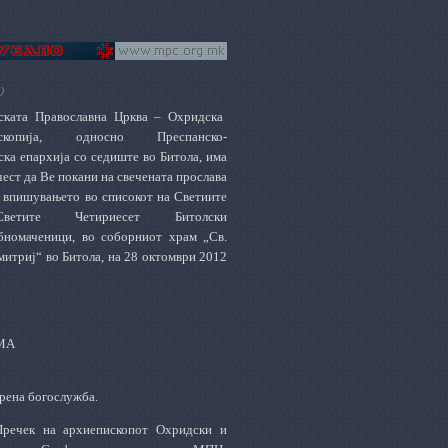
)
ската
П
равославна
Ц
рква – Охридска
ископија, односно Преспанско-
ска епархија со седиште во Битола, има
чест да Ве покани на свечената прослава
 впишувањето во списокот на
С
ветиите
етите Четириесет Битолски
бномаченици
,
во
с
оборниот храм „Св.
митриј“ во Битола, на 28
о
ктомври 2012
МА
трена богослужба.
Пречек на архиепископот Охридски и