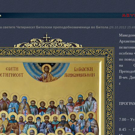
и
на светите Четириесет Битолски преподобномаченици во Битола
(26.10.2012 15:46
Македон
А
рхиеп
пелагони
особена 
по повод
на Св
Преподо
В-мч. Ди
г.
ПРОГРА
7.00 – У
8.45 – 