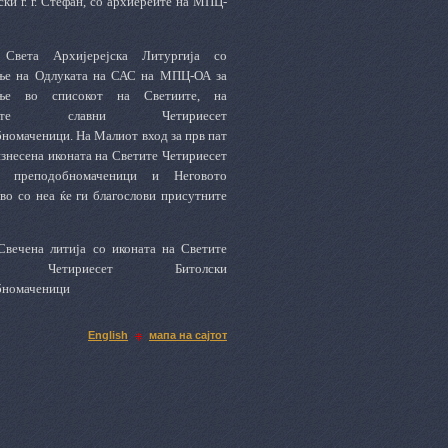
ки г. г. Стефан, со архиереите на МПЦ-
 Света
А
рхијерејска Литургија со
ање на Одлуката на САС на МПЦ-ОА за
ање во списокот на Светиите,
на
те
с
лавни Четириесет
номаченици. На Малиот вход за прв пат
изнесена иконата на Светите Четириесет
ки
п
реподобномаченици и Неговото
во со неа ќе ги благослови присутните
 Свечена
л
итија со иконата на Светите
и Четириесет Битолски
бномаченици
English
мапа на сајтот