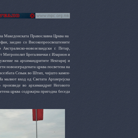
на Македонската Православна Црква на
ефан, заедно со Високопреосвештените
встралиско-новозеландски г. Петар,
от Митрополит Брегалнички г. Иларион и
лужение на архимандритите Нектариј и
ети новоизградената црква посветена на
селбата Сењак во Штип, чијшто камен-
 На малиот вход од Светата Архиерејска
о произведе во архимандрит Неговото
етена црква содржајна пригодна беседа