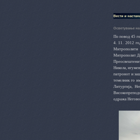
Вести и настан
Осветување на
По повод 45 г
4. 11. 2012 г
Митрополити 
Митрополит Де
Преосвештенит
Никола, игумен
патронот и за
темелник го и
Литургија, Не
Високопреподо
одража Негово