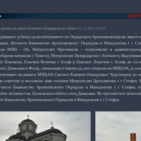
и
 црква на свети Климент Охридски во Штип
(07.11.2012 13:15)
одишниот јубилеј од возобнувањето на Охридската Архиепископија во лицето 
одина, Неговото Блаженство Архиепископот Охридски и Македонски г. г. Ст
на МПЦ – ОА, Митрополит Преспанско – пелагониски и администратор А
барско-кичевски г. Тимотеј, Митрополит Повардарски г. Агатангел, Надлежни
е Епископи, Епископ Велички г. Јосиф и Епископ Лешочки г. Јосиф, во сос
ите Дамаскин и Фотиј, свешеници и ѓакони од сите епархии на МПЦ-ОА, ја осв
штитникот на нашата МПЦ-ОА Светиот Климент Охридскиот Чудотворец, во на
ма осветено и поставено како тогашен Митрополит Брегалнички г. г. Стефан.
говото Блаженство Архиепископот Охридски и Македонски г. г. Стефан, г
бие игуменот на Лесновската обител отец Дамаскин. Во преолнетата новоосв
то Блаженство Архиепископот Охридски и Македонски г. г. Стефан.