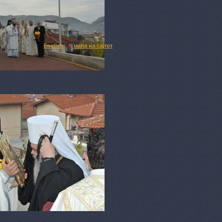
English
мапа на сајтот