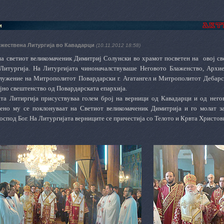
и
ожествена Литургија во Кавадарци
(10.11.2012 18:58)
на светиот великомаченик Димитриј Солунски во храмот посветен на овој св
Литургија. На Литургијата чиноначалствуваше Неговото Блаженство, Архие
лужение на Митрополитот Повардарски г. Агатангел и Митрополитот Дебарск
јно свештенство од Повардарската епархија.
та Литиргија присуствуваа голем број на верници од Кавадарци и од негов
ено му се поклонуваат на Светиот великомаченик Димитрија и го молат з
оспод Бог. На Литургијата верниците се причестија со Телото и Крвта Христов