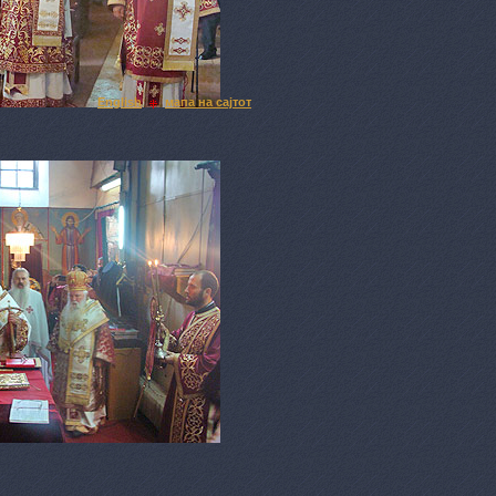
English
мапа на сајтот