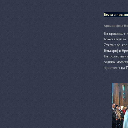
Вести и настан
Архиерејска Б
На празникот 
Божествената 
Стефан во сос
Нектариј и бро
На Божествена
година молитв
престолот на Г