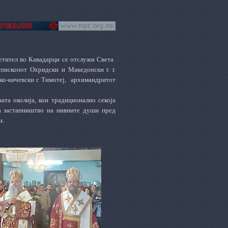
етител во Кавадарци се отслужи Света
пископот Охридски и Македонски г. г.
о-кичевски г. Тимотеј, архимандритот
ата околија, кои традиционално секоја
а застапништво на нивните души пред
и
.