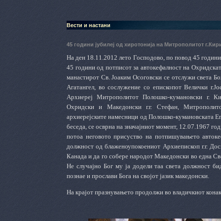
Вести и настани
45 години јубилеј од хиротонија на Митрополитот г.Ки
На ден 18.11.2012 лето Господово, по повод 45 годин
45 години од потписот за автокефалност на Охридска
манастирот Св. Јоаким Осоговски се отслужи света Б
Агатангел, во сослужение со епископот Велички г.Ј
Архиереј Митрополитот Полошко-кумановски г. Ки
Охридски и Македонски г.г. Стефан, Митрополито
архиерејските намесници од Полошко-кумановската Еп
беседа, се осврна на значајниот момент, 12.07.1967 г
потоа неговото присуство на потпишувањето авток
должност од блаженоупокоениот Архиепископ г.г. Дос
Канада и да го собере народот Македонски во една Св
Не случајно Бог му ја додели таа света должност би
познае и прослави Бога на својот јазик македонски.
На крајот празнувањето продолжи во владичкиот конак 