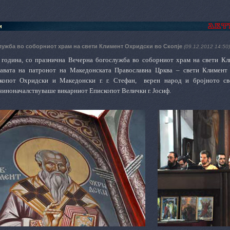
и
лужба во соборниот храм на свети Климент Охридски во Скопје
(09.12.2012 14:50)
 година, со празнична Вечерна богослужба во
с
оборниот храм на свети Кл
лавата на патронот на Македонската Православна Црква – свети Климент
скопот
O
хридски и Македонски г. г. Стефан,
верен народ и бројното све
чиноначалствуваше викарниот Епископот Велички г. Јосиф.