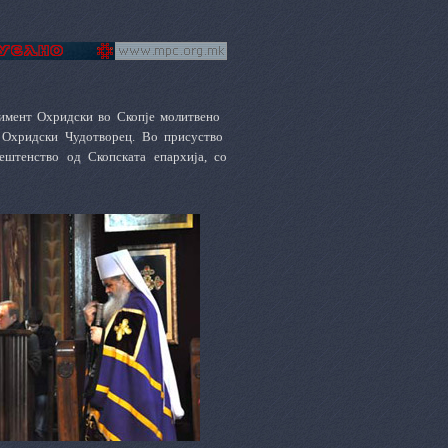
имент Охридски во Скопје молитвено
 Охридски Чудотворец. Во присуство
штенство од Скопската епархија, со