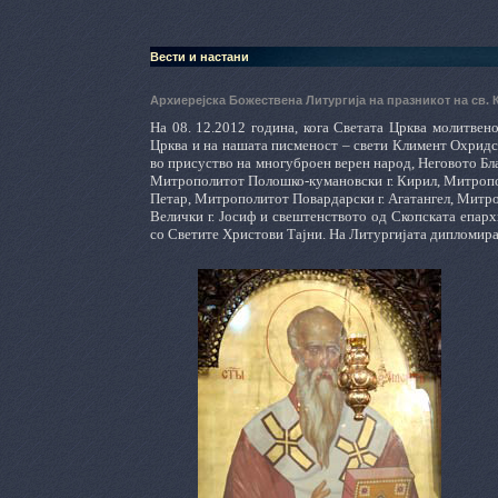
Вести и настани
Архиерејска Божествена Литургија на празникот на св.
На 08. 12.2012 година, кога Светата Црква молитве
Црква и на нашата писменост – свети Климент Охридск
во присуство на многуброен верен народ, Неговото Бл
Митрополитот Полошко-кумановски г. Кирил, Митропол
Петар, Митрополитот Повардарски г. Агатангел, Митро
Велички г. Јосиф и свештенството од Скопската епар
со Светите Христови Тајни. На Литургијата дипломир