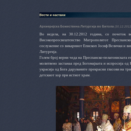
Вести и настани
Архиерејска Божествена Литургија во Битола
(30.12.2012
Во недела, н
а 30.12.2012 година
,
со почеток в
Високопреосвештенство Митрополитот Преспанско-
сослужение со викарниот Епископ Јосиф Велички и ви
Литургија.
Голем број верни чеда на Преспанско
-п
елагониската е
молитвено застанаа пред Богомајката и испросија од 
украсија од Бога даруваните прекрасни гласови на тр
детскиот хор при истиот храм.