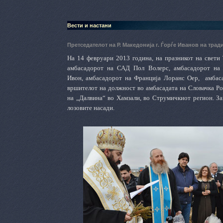
Вести и настани
Претседателот на Р. Македонија г. Ѓорѓе Иванов на тра
На 14 февруари 2013 година, на празникот на свети
амбасадорот на САД Пол Волерс,
амбасадорот на
Ивон,
амбасадорот на Франција Лоранс Оер,
амбаса
вршителот на должност во амбасадата на Словачка Ро
на „Далвина“ во Хамзали, во Струмичкиот регион. З
лозовите насади.