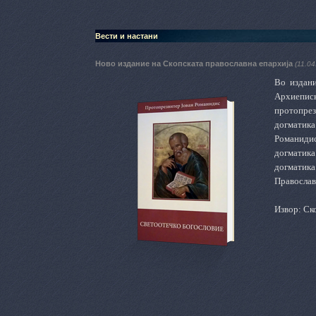
Вести и настани
Ново издание на Скопската православна епархија
(11.04
Во издан
Архиепис
протопре
догматик
Романидис
догматика
догматик
Православи
Извор: Ск