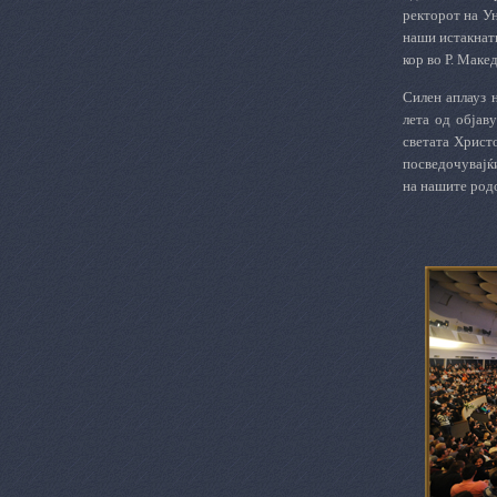
ректорот на Ун
наши истакнат
кор во Р. Маке
Силен аплауз 
лета од објав
светата Христ
посведочувајќ
на нашите родо