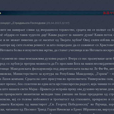
и
концерт „Страдањата Господови
(26.04.2013 22:57)
лите ни навираат слики од вчерашното торжество, срцата ни се полнат со бл
н
è
обдари со таков чудесен дар! Каква радост за нашите души! Каков поток о
бе и не можат никогаш да се наситат од Твојата љубов! Овој силен изблик н
разгоре кај сите голема ревност за што попредано да се соживеат со Христови
Неговата болка и искупителна жртва, да станат учесници и во Неговата воскрес
 осамени во оваа неискажлива духовна радост. Вчера со нас празнуваше цело 
род со љубов ја прегрна можноста да Го прослави Бога на ваков несекојдневен
тници: Македонската филхармонија под диригентската палка на Ле Фи Фи, ав
мовски, Министерството за култура на Република Македонија, „Горила“ - п
 Лазов компани. Срцата на сите присутни во преполнетата Универзална сала, 
иот пренос, беа сплотени во една иста крстовоскресна радост, која чиниш го о
а што нашата света Мајка - Црквата ја испраќа преку ова духовно музичко дож
из прекрасните византиски мелодии така умешно ни беше предадена од стра
овски, кој со голема побожност и трогнатост од стиховите, прекрасно и с
хињата Касијана од манастирот „Св. Георгиј Победоносец“ во Рајчица, хор
ски, читачите од Посниот Триод Горан Начевски и Ернес Ибраимоски, виртуоз