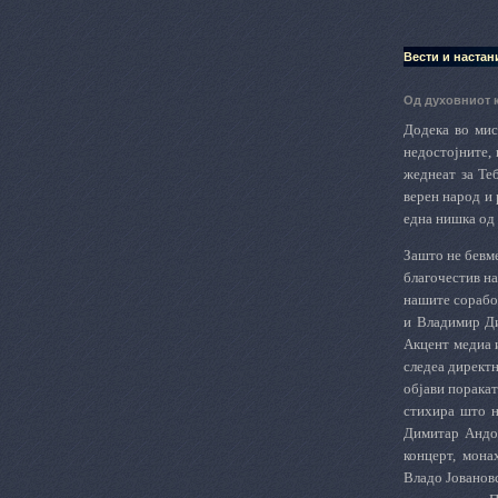
Вести и настан
Од духовниот 
Додека во мис
недостојните, 
жеднеат за Те
верен народ и 
една нишка од 
Зашто не бевме
благочестив на
нашите сорабо
и Владимир Ди
Акцент медиа и
следеа директн
објави поракат
стихира што н
Димитар Андон
концерт, мона
Владо Јованов