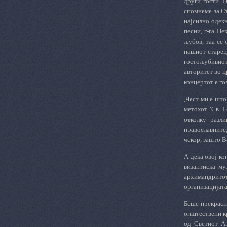
други гости. 
спомнеме за С
најсилно одек
песни, г-ѓа Н
љубов, таа се
нашиот старец,
гостољубивиот
авторитет во ц
концертот е го
„Чест ми е што
метохот ’Св. 
отколку разл
православните,
чекор, зашто В
А дека овој к
византиска му
архимандрито
организацијата
Беше прекрасн
општествени кр
од Светиот Ар