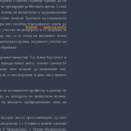
стојната Страсна седмица одново да си
не презирајќи ја Неговата жртва. Сепак
а пеачка на византиски и традиционални
 силни аплаузи. Трогната од покажаната
 при што посебна благодарност упати до
English
мапа на сајтот
е учество на концертот и се погрижи за
ај нас, и со оглед на нејзиниот голем
зантиската музика, нејзиното учество на
о обраќање:
орскиот манастир ’Св. Јован Крстител‘ и
е народи имаат многу повеќе сличности
малку што можеме да направиме ние,
 ќе го последуваме и дека ова е првиот
то на истакнатиот професор и доктор по
а, на катедрата по византиска музика,
о од високото професионално ниво на
 на едно место претставниците од сите
едонски, г. г. Стефан и повеќе членови
. Македонија, г. Трајко Велјановски,