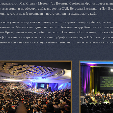
иверзитетот „Св. Кирил и Методиј“, г. Велимир Стојкоски, бројни претставни
и академици и професори, амбасадорот на САД, Неговата Екселенција Пол Вол
донија, како и повеќе новинари и претставници на медиумските куќи.
на присутните предизвика и спомнувањето на двата значајни јубилеи, на кои
увањето на Миланскиот едикт на светиот благоверен цар Константин Велики,
ова Црква, зашто и таа, подобно на својот Спасител и Возглавител, три века
и ја Вистината со крвта на своите многубројни маченици; и 1150 лета од сла
началници и најсвети татковци, светите рамноапостолни и сесловенски учител