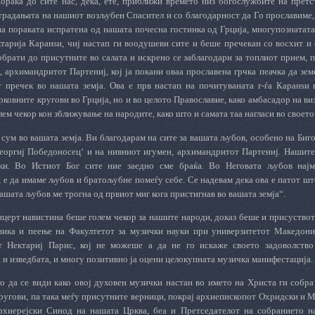
Порака до сите нас, дека, ете, приближи времето низ богослужбите на прет
традањата на нашиот возљубен Спасител и со благодарност да Го прославиме, 
на пораката испратена од нашата почесна гостинка од Грција, многупознатат
ектарија Каранѕи, чиј настап ги воодушеви сите и беше пречекан со восхит и
 обрати до присутните во салата и искрено се заблагодари за топлиот прием,
 архимандритот Партениј, кој ја покани оваа прославена грчка пеачка да зем
 пречек во нашата земја. Ова е прв настап на почитуваната г-ѓа Каранѕи к
рковните кругови во Грција, но и во целото Православие, како амбасадор на ви
лем чекор кон зближување на народите, како што и самата таа нагласи во своет
 сум во вашата земја. Ви благодарам на сите за вашата љубов, особено на Биг
Георгиј Победоносец‘ и на нивниот игумен, архимандритот Партениј. Нашит
ики. Во Истиот Бог сите ние заедно сме браќа. Во Неговата љубов нај
 е да имаме љубов и братољубие помеѓу себе. Се надевам дека ова е патот што
ашата љубов ме трогна од првиот миг кога пристигнав во вашата земја“.
онцерт навистина беше голем чекор за нашите народи, доказ беше и присуство
зика и пеење на Факултетот за музички науки при универзитетот Македониј
т Нектариј Парис, кој не можеше а да не го искаже своето задоволств
 и изведбата, и многу позитивно ја оцени целокупната музичка манифестација.
о да се види како овој духовен музички настан во името на Христа ги собра
угови, па така меѓу присутните верници, покрај архиепископот Охридски и Мак
хиерејски Синод на нашата Црква, беа и Претседателот на собранието на Р