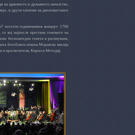
ци на црковното и државното началство,
ерс, и други членови на дипломатскиот
 н? потсети годинешниов концерт: 1700
 со кој најпосле престана гонењето на
 беше беспоштедно гонета и распнувана,
вната богоблагословена Моравска мисија
и и просветители, Кирил и Методиј.