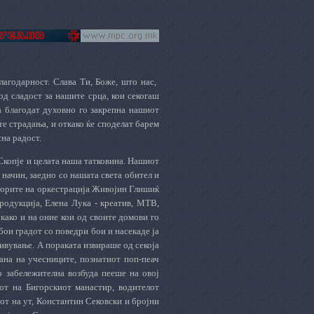
агодарност. Слава Ти, Боже, што нас,
д сладост за нашите срца, кои секогаш
а благодат духовно го закрепна нашиот
те страдања, и откако ќе споделат барем
на радост.
Скопје и целата наша татковина. Нашиот
 начин, заедно со нашата света обител и
торите на оркестрација Живојин Глишиќ
родукција, Елена Лука - креатив, МТВ,
како и на оние кои од своите домови го
бои градот со поведри бои и насекаде ја
ивување. А пораката извираше од секоја
на на учесниците, познатиот поп-пеач
о забележителна возбуда пееше на овој
от на Бигорскиот манастир, водителот
от на ут, Константин Сековски и бројни