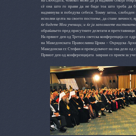
на слободата, човекот може да ја надмине секоја обв
сѐ она што го прави да не биде тоа што треба да б
надминува и победува себеси.
Токму затоа, слободен е
исполни целта на своето постоење, да стане личност, 
ќе бидете Мои ученици; и ќе ја запознаете вистината
обраќањето пред присутните делегати и претставници о
На првиот ден од Третата светска конференција се од
на Македонската Православна Црква
–
Охридска Архи
Македонски г.г. Стефан и преведувачот на ова дело од
Првиот ден од конференцијата
заврши со прием за уче