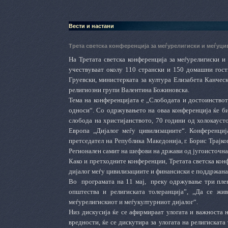
Вести и настани
Трета светска конференција за меѓурелигиски и меѓуц
На Третата светска конференција за меѓурелигиски и
учествуваат околу 110 странски и 150 домашни гост
Груевски, министерката за култура Елизабета Канчес
религиозни групи Валентина Божиновска.
Тема на конференцијата е „Слободата и достоинствот
односи“. Со одржувањето на оваа конференција ќе б
слобода на христијанството, 70 години од холокаус
Европа „Дијалог меѓу цивилизациите“. Конференциј
претседател на Република Македонија, г. Борис Трајк
Регионален самит на шефови на држави од југоисточн
Како и претходните конференции, Третата светска кон
дијалог меѓу цивилизациите и финансиски е поддржан
Во програмата на 11 мај, преку одржување три плена
општества и религиската толеранција”, „Да се жи
меѓурелигискиот и меѓукултурниот дијалог“.
Низ дискусија ќе се афирмираат улогата и важноста 
вредности, ќе се дискутира за улогата на религиската