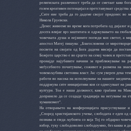
религиската различност треба да се сметаат како бо
голем креативен потенцијал и претставуваат средства 
„Сите ние треба да го дадеме својот придонес во м
Никола Груевски.
„Денес живееме во време кога потребата од дијалог и 
досега влијае врз заштитата и одржувањето на глобал
човечката душа и нејзините погледи кон светот, а м
а
постол Матеј пишува: „Благословени се миротворцит
посвети на својата од Бога дадена мисија да постан
Божјото царство е во срцето на секој човек и претстав
пронајде најубавите начини за приближување на ра
меѓусебното почитување, соживот и размена на знае
човекољубива световна власт. Јас сум уверен дека те
работи во насока на исполнување на нашите заеднички
поддржува сите иницијативи кои се однесуваат на јак
култури.
Тоа е наша должност, како граѓани на Мак
допринело да се создаде традиција на негување на е
хуманизмот“
.
На отворањето на конференцијата присуствуваше 
„Според христијанското учење, слободата е еден од 
познава и гледа љубовта со која Тој го обдарил чове
избор, туку слободоволно слободоумно, без каква и да 