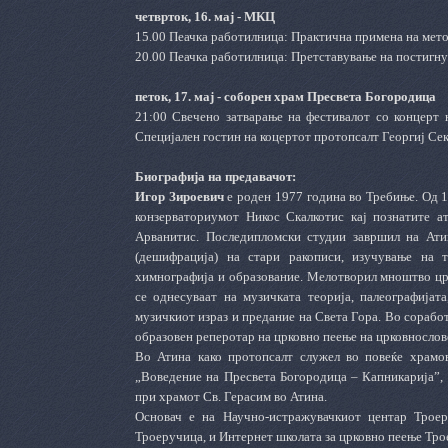
четврток, 16. мај - МКЦ
15.00 Пеачка работилница: Практична примена на мет
20.00 Пеачка работилница: Претставување на постигнув
петок, 17. мај - соборен храм Пресвета Богородица
21:00 Свечено затварање на фестивалот со концерт 
Специјален гостин на коцертот протопсалт Георгиј Сек
Биографија на предавачот:
Игор Зироевич
е роден 1977 година во Требиње. Од 1
конзерваториумот Никос Скалкотис кај познатите ат
Арванитис. Последипломски студии завршил на Ати
(дешифрација) на стари ракописи, изучување на т
химнографија и образование. Мелотворил мноштво црк
се однесуваат на музичката теорија, палеографијат
музичкиот израз и предание на Света Гора. Во сорабо
образовен реперотар на црковно пеење на црковнослове
Во Атина како протопсалт служел во повеќе храмо
„Воведение на Пресвета Богородица – Капникарија”, 
при храмот Св. Герасим во Атина.
Основач е на Научно-истражувачкиот центар Трое
Троеручица, и Интернет школата за црковно пеење Троер