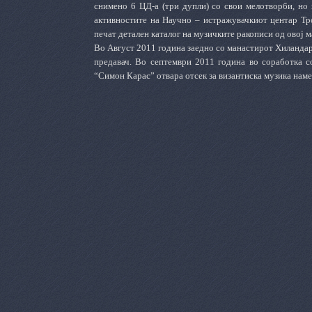
снимено 6 ЦД-а (три дупли) со свои мелотворби, но 
активностите на Научно – истражувачкиот центар Тр
печат детален каталог на музичките ракописи од овој м
Во Август 2011 година заедно со манастирот Хиландар
предавач. Во септември 2011 година во соработка с
“Симон Карас” отвара отсек за византиска музика наме