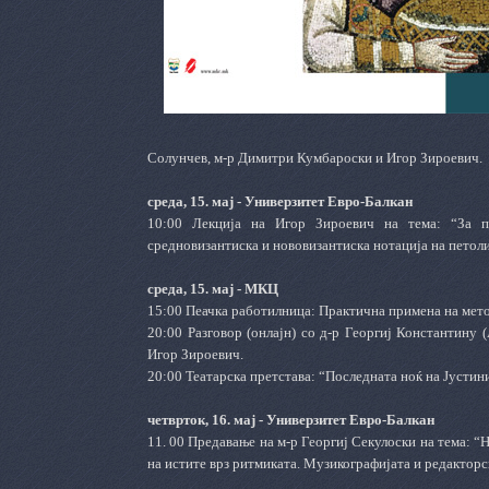
Солунчев, м-р Димитри Кумбароски и Игор Зироевич.
среда, 15. мај - Универзитет Евро-Балкан
10:00 Лекција на Игор Зироевич на тема: “За п
средновизантиска и нововизантиска нотација на петол
среда, 15. мај - МКЦ
15:00 Пеачка работилница: Практична примена на мет
20:00 Разговор (онлајн) со д-р Георгиј Константину 
Игор Зироевич.
20:00 Театарска претстава: “Последната ноќ на Јустин
четврток, 16. мај - Универзитет Евро-Балкан
11. 00 Предавање на м-р Георгиј Секулоски на тема: “
на истите врз ритмиката. Музикографијата и редактор