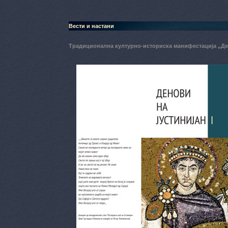
Вести и настани
Традиционална културно-историска манифестација „Де