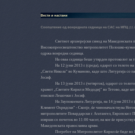
Вести и настани
Соопштение од вонредната седница на САС на МПЦ
(11.
Светиот архиерејски синод на Македонската п
Високопреосвештенство митрополитот Полошко-куманов
одржа вонредна седница.
На оваа седница беше утврден протоколот за 
На 12 јуни 2013 г. (среда), одарот со телото 
„Свети Никола” во Куманово, каде што Литургија со п
Јосиф.
На 13 јуни 2013 г. (четврток), одарот со тело
храмот „Светите Кирил и Медодиј” во Тетово, каде ш
епископ Лешочки г. Јосиф.
На Заупокоената Литургија, на 14 јуни 2013 г.
Климент Охридски” - Скопје, ќе чиноначалствува Него
митрополитите Повардарски г. Агатангел, Европски г. П
изврши со почеток во 11:00 часот, на кое ќе присуств
Македонската православна црква.
Погребот на Митрополитот Кирил ќе биде во 1