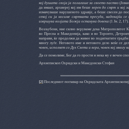
кој душата своја ја полагаше за своето паство
(Јова
да имаат, архиереј кој им беше
верен до смрт и кој 
измачуваше нарушеното здравје, а беше свесен до по
секој си ја носиме смртната пресуда, надевајќи се
извршува волјата Божја останува довека
(1 Јн. 2, 17).
Возљубени, ние силно веруваме дека Митрополитот Ки
во Преспа и Македонија, како и во Торонто, Детрои
направи, ќе продолжи да живее во подигнатите градби 
многу луѓе. Неговото име и неговото дело веќе се д
човек, исполнет со Дух Свети и вера, човек кој многу
Да се помолиме, Бог да
го прости и нека му е вечен сп
Архиепископ Охридски и Македонски Стефан
[2]
Последниот поглавар на Охридската Архиепископија 