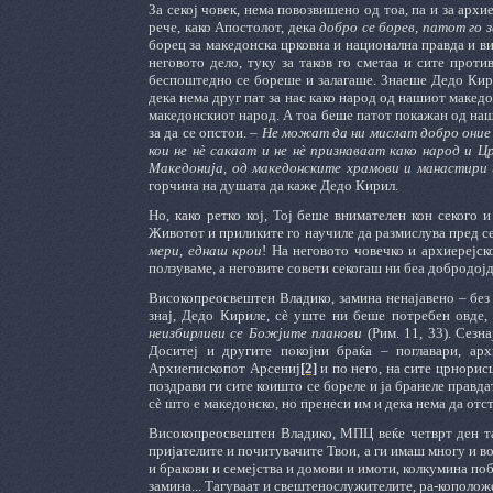
За секој човек, нема повозвишено од тоа, па и за архи
рече, како Апостолот, дека
добро се борев, патот го 
борец за македонска црковна и национална правда и ви
неговото дело, туку за таков го сметаа и сите проти
беспоштедно се бореше и залагаше. Знаеше Дедо Кирил
дека нема друг пат за нас како народ од нашиот македо
македонскиот народ. А тоа беше патот покажан од наш
за да се опстои. –
Не можат да ни мислат добро оние 
кои не нѐ сакаат и не нѐ признаваат како народ и 
Македонија, од македонските храмови и манастири
горчина на душата да каже Дедо Кирил.
Но, како ретко кој, Тој беше внимателен кон секого и
Животот и приликите го научиле да размислува пред се
мери, еднаш крои
! На неговото човечко и архиерејск
ползуваме, а неговите совети секогаш ни беа добродој
Високопреосвештен Владико, замина ненајавено – без 
знај, Дедо Кириле, сѐ уште ни беше потребен овде,
неизбирливи се Божјите планови
(Рим. 11, 33). Сезн
Доситеј и другите покојни браќа – поглавари, ар
Архиепископот Арсениј
[2]
и по него, на сите црнорис
поздрави ги сите коишто се бореле и ја бранеле правд
сѐ што е македонско, но пренеси им и дека нема да отст
Високопреосвештен Владико, МПЦ веќе четврт ден таг
пријателите и почитувачите Твои, а ги имаш многу и во
и бракови и семејства и домови и имоти, колкумина поб
замина... Тагуваат и свештенослужителите, ра-кополож