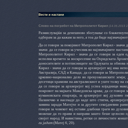
Вести и настани
Слово на погребот на Митрополитот Кирил
(14.06.2013 2
Размислувајќи за денешново збогување со блаженоуп
одберам за да кажам за него, а тоа да биде најзначајно
Да се говори за покојниот Митрополит Кирил - значи д
значи
да се говори за учесник во најзначајните наста
Митрополитот Кирил - значи да се говори за еден о
исполни времето за воскресение на Охридската Архиепи
доносителите и потписниците на Одлуката за обнова 
Кирил - значи да се говори за архиерејот кој има не
Австралија, САД и Канада; да се говори за Митрополит
црковно-национално дело во прекуокеанските земји; 
десетици храмови на австралискиот и уште толку на с
да се говори за архиерејот кој успеа илјадници мак
покровот на мајката Македонска црква; да се говори 
кумановската епархија, за архиерејот кој духовно 
Паланечко и насекаде до каде што стигна, архиереј
замина заради Матејче и за другите секојдневни рани
говори за човекот кој остави длабоки траги во духов
можеше да го прави и направи зашто беше целосно о
својот народ. И навистина, ретки се личностите коишт
ги јадат
(Матеј 6, 20).