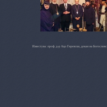
Известува: проф. д-р Ацо Гиревски, декан на Богословс