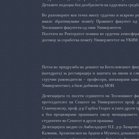
Деталите подоцна беа дообјаснети на одделната средба
Во разговорите кои течеа многу срдечно и искрено ре
имало збратимување помеѓу Правниот факултет од
Теолошките факултети од овие Универзитети.
Посетата во
Р
екторатот помина во срдечна атмосфера
договор за соработка помеѓу Универзитетот на УКИМ 
Потоа во придружба на деканот на Богословскиот факу
(катедрата) за реставрација и заштита на икони и сл
стручни раководители – професори, ангажирани как
Универзитетиот, а биле добиени од МОН.
Делегацијата го посети седиштето на Теолошкиот фак
претседателот на Сенатот на Универзитетот проф. д
Станчиулеску, проф. д-р Гарбеа Георге и уште други т
а беа прецизирани прашањата околу менаџирањето н
студентите во Сенатот и други прашања.
Делегацијата заедно со Амбасадорот Н.Е. д-р Лазарев
Калиник,
А
рхиепископ на Арџеш и Мушчел, докажан пр