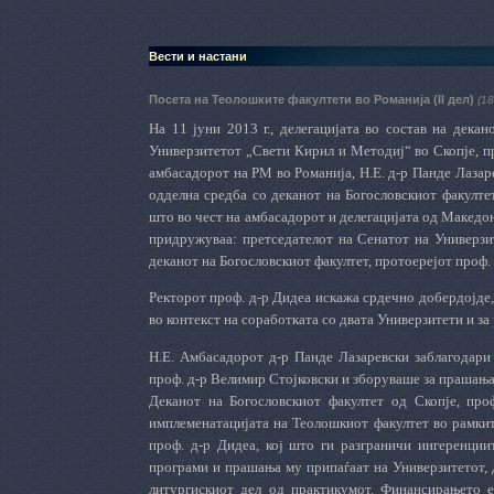
Вести и настани
Посета на Теолошките факултети во Романија (II дел)
(18
На 11 јуни 2013 г., делегацијата во состав на дек
Универзитетот „Свети Кирил и Методиј“ во Скопје, пр
амбасадорот на РМ во Романија, Н.Е. д-р Панде Лазар
одделна средба со деканот на Богословскиот факулте
што во чест на амбасадорот и делегацијата од Македон
придружуваа:
п
ретседателот на Сенатот на Универзи
деканот на Богословскиот факултет, протоерејот проф. 
Ректорот проф. д-р Дидеа искажа срдечно добердојде,
во контекст на соработката со двата Универзитети и з
Н.Е. Амбасадорот д-р Панде Лазаревски заблагодари 
проф. д-р Велимир Стојковски и зборуваше за прашања
Деканот на Богословскиот факултет од Скопје, проф
имплеменатацијата на Теолошкиот факултет во рамки
проф. д-р Дидеа, кој што ги разграничи ингеренции
програми и прашања му припаѓаат на Универзитетот, д
литургискиот дел од практикумот. Финансирањето