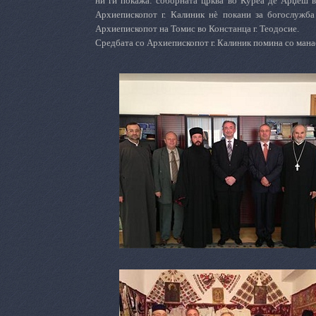
ни ги покажа: соборната црква во Куреа де Арџеш в
Архиепископот г. Калиник
нѐ
покани за богослужба 
Архиепископот на Томис во Констанца г. Теодосие.
Средбата со
А
рхиепископот г. Калиник помина со мана