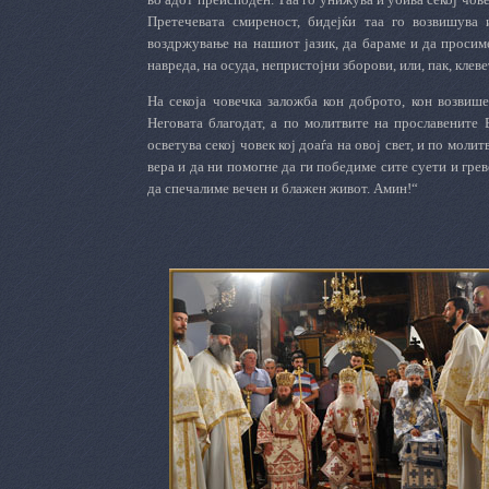
Претечевата смиреност, бидејќи таа го возвишува 
воздржување на нашиот јазик, да бараме и да просиме
навреда, на осуда, непристојни зборови, или, пак, клеве
На секоја човечка заложба кон доброто, кон возвише
Неговата благодат, а по молитвите на прославените 
осветува секој човек кој доаѓа на овој свет, и по моли
вера и да ни помогне да ги победиме сите суети и гре
да спечалиме вечен и блажен живот. Амин!“