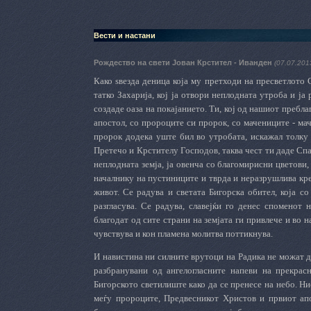
Вести и настани
Рождество на свети Јован Крстител - Иванден
(07.07.201
Како ѕвезда деница која му претходи на пресветлото С
татко Захарија, кој ја отвори неплодната утроба и ја 
создаде оаза на покајанието. Ти, кој од нашиот пребл
апостол, со пророците си пророк, со мачениците - мач
пророк додека уште бил во утробата, искажал толку т
Претечо и Крстителу Господов, таква чест ти даде Спа
неплодната земја, ја овенча со благомирисни цветови,
началнику на пустиниците и тврда и неразрушлива кре
живот. Се радува и светата Бигорска обител, која со
разгласува. Се радува, славејќи го денес споменот
благодат од сите страни на земјата ги привлече и во 
чувствува и кон пламена молитва поттикнува.
И навистина ни силните врутоци на Радика не можат д
разбранувани од ангелогласните напеви на прекрасн
Бигорското светилиште како да се пренесе на небо. Ни
меѓу пророците, Предвесникот Христов и првиот ап