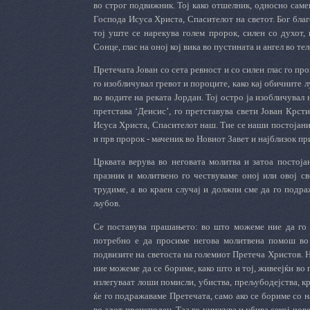
во строг подвижник. Тој како отшелник, односно самец
Господа Исуса Христа, Спасителот на светот. Бог благ
тој уште се нарекува голем пророк, силен со духот, 
Сонце, глас на оној кој вика во пустината и ангел во те
Претечата Јован со сета ревност и со силен глас го пр
го изобличувал гревот и пороците, како кај обичните лу
во водите на реката Јордан. Тој остро ја изобличувал 
претстава ‘Деисис’, го претставува свети Јован Крст
Исуса Христа, Спасителот наш. Тие се наши постојани
и прв пророк - маченик во Новиот Завет и најблизок п
Црквата верува во неговата молитва и затоа постоја
празник и молитвено го чествуваме оној или овој св
трудиме, а во краен случај и должни сме да го подра
љубов.
Се поставува прашањето: во што можеме ние да го 
потребно е да просиме негова молитвена помош во
подвизите на светоста на големиот Претеча Христов. Н
ние можеме да се бориме, како што и тој, живеејќи во
излегуваат лоши помисли, убиства, прељубодејства, кр
ќе го подражаваме Претечата, само ако се бориме со н
во адот преисподен. Таа го унижува и убива секој чове