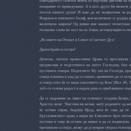
благодарност сплетоа венец со најубави цветови на по
покајание го приведуваше. А и што друго би можеле д
посети нашите души! И како да му возвратиме за ра
Иларион и епископот Јосиф, кои молитвено се родија в
молитвена закрила! Од нивно име нашиот почитуван а
похвално слово во чест на св. Јован, истакнувајќи го 
„Во името на Отецот и Синот и Светиот Дух!
Драги браќа и сестри!
Денеска, светата православна Црква го прославува 
предвесник и подготвител на патот Господов, бил н
пустината говори: Подгответе Му пат на Господа, прав
секоја планина и рид да се снизат; кривините да се ис
и секоја плот ќе го види спасението од Бога’ (Иса. 40,
луѓе со голема радост и надеж дека се приближило спас
Да се задржиме на ликот на големиот угодник Божји, 
Христос вели: ‘Вистина ви велам: меѓу родените од жен
ќе остане сирак, бидејќи Ирод, кога ќе сака да ги
Ерусалимскиот храм, а мајка му Елисавета брзо потоа 
пустина и таму ќе остане да живее и да се подвизува. 
препашува со појас, колку да ја покрие својата голотиј