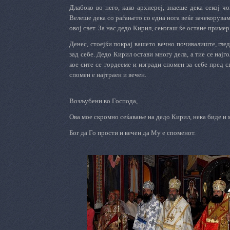
Длабоко во него, како архиереј, знаеше дека секој ч
Велеше дека со раѓањето со една нога веќе зачекорувам
овој свет. За нас дедо Кирил, секогаш ќе остане пример
Денес, стоејќи покрај вашето вечно почивалиште, глед
зад себе. Дедо Кирил остави многу дела, а тие се нај
кое сите се гордееме и изгради спомен за себе пред св
спомен е најтраен и вечен.
Возљубени во Господа,
Ова мое скромно сеќавање на дедо Кирил, нека биде и м
Бог да Го прости и вечен да Му е споменот.