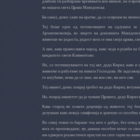
длабоко ги разбираше времињата кои минале, но и врем
во нашата света Црква Македонска.
Би сакал, денес само на кратко, да се осврнам на лично
Toj беше еден од потписниците на одлуката за 
Архиепископија, во лицето на денешната Македонск
живееше во радоста, радост кога се има своја црква, св
А ние, како православен народ, како чеда и рожби на
кандилото свети Климентово.
Но, со потпишувањето на тој акт, дедо Кирил, како и 
живееме и работиме на нивата Господова. Не задолжија,
го изгубиме, нема да се знае, ни кои сме, ни што сме.
Тој аманет, денес покрај гробот на дедо Кирил, ветувам
Но, покрај аманетот да ја чуваме Црквата, дедо Кирил 
Како старец во осмата деценија од животот, тој бе
делуваше како некоја симфонија и зрачеше со посебна 
Во секој човек го бараше тоа што е добро, без оглед 
кога го проповедаше, му даваше посебен печат со сво
им одмерен реалистичен пристап на сите тајни на живот