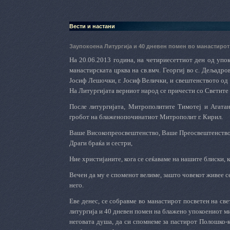
Вести и настани
Заупокоена Литургија и 40 дневен помен во манастирот 
На 20.06.2013 година, на четириесеттиот ден од упо
манастирската црква на св.вмч. Георгиј во с. Дељадро
Јосиф Лешочки, г. Јосиф Велички, и свештенството од
На Литургијата верниот народ се причести со Светите
После литургијата, Митрополитите Тимотеј и Агатан
гробот на блаженопочинатиот Митрополит г. Кирил.
Ваше Високопреосвештенство, Ваше Преосвештенство
Драги браќа и сестри,
Ние христијаните, кога се сеќаваме на нашите блиски, 
Вечен да му е споменот велиме, зашто човекот живее се
него.
Еве денес, се собравме во манастирот посветен на св
литургија и 40 дневен помен на блажено упокоениот ми
неговата душа, да си спомнеме за пастирот Полошко-к