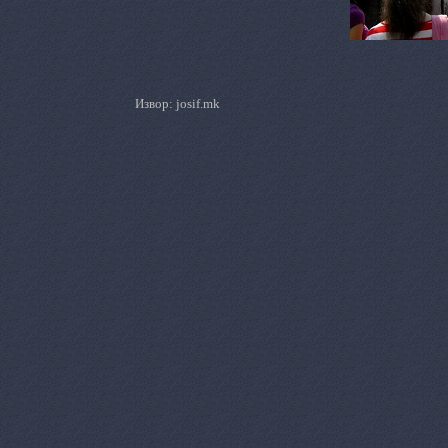
Извор:
josif.mk