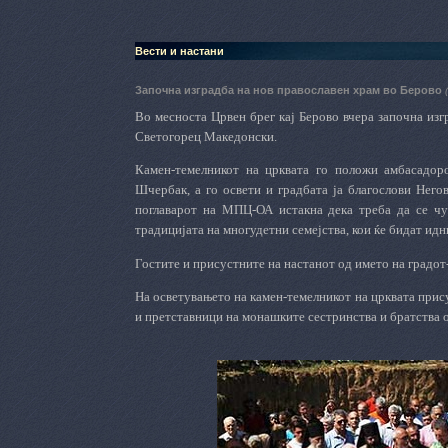
Вести и настани
Започна изградба на нов православен храм во Берово
Во месноста Црвен брег кај Берово вчера започна из
Светогорец Македонски.
Камен-темелникот на црквата го положи амбасадор
Шчербак, а го освети и градбата ја благослови Нег
поглаварот на МПЦ-ОА истакна дека треба да се чув
традицијата на многудетни семејства, кои ќе бидат ид
Гостите и присустните на настанот од името на градот
На осветувањето на камен-темелникот на црквата прису
и претставници на монашките сестринства и братства